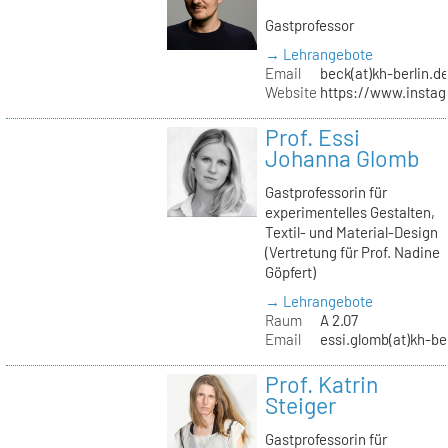
Gastprofessor
→ Lehrangebote
Email
beck(at)kh-berlin.d
Website
https://www.insta
Prof. Essi
Johanna Glomb
Gastprofessorin für
experimentelles Gestalten,
Textil- und Material-Design
(Vertretung für Prof. Nadine
Göpfert)
→ Lehrangebote
Raum
A 2.07
Email
essi.glomb(at)kh-be
Prof. Katrin
Steiger
Gastprofessorin für