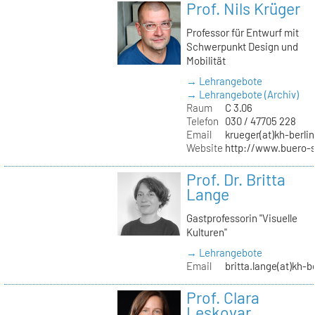
Prof. Nils Krüger
Professor für Entwurf mit
Schwerpunkt Design und
Mobilität
→ Lehrangebote
→ Lehrangebote (Archiv)
Raum
C 3.06
Telefon
030 / 47705 228
Email
krueger(at)kh-berlin
Website
http://www.buero-
Prof. Dr. Britta
Lange
Gastprofessorin "Visuelle
Kulturen"
→ Lehrangebote
Email
britta.lange(at)kh-b
Prof. Clara
Leskovar