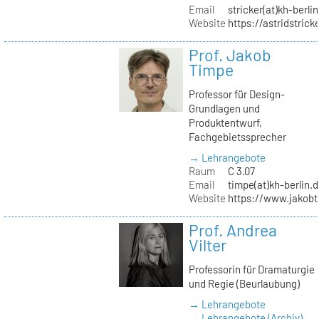
Email
stricker(at)kh-berli
Website
https://astridstrick
Prof. Jakob
Timpe
Professor für Design-
Grundlagen und
Produktentwurf,
Fachgebietssprecher
→ Lehrangebote
Raum
C 3.07
Email
timpe(at)kh-berlin.
Website
https://www.jakob
Prof. Andrea
Vilter
Professorin für Dramaturgie
und Regie (Beurlaubung)
→ Lehrangebote
→ Lehrangebote (Archiv)