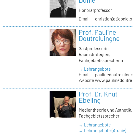
Donle
Honorarprofessor
Email
christian(at)donle.o
Prof. Pauline
Doutreluingne
Gastprofessorin
Raumstrategien,
Fachgebietssprecherin
→ Lehrangebote
Email
paulinedoutreluingn
Website
www.paulinedoutre
Prof. Dr. Knut
Ebeling
Medientheorie und Ästhetik,
Fachgebietssprecher
→ Lehrangebote
→ Lehrangebote (Archiv)