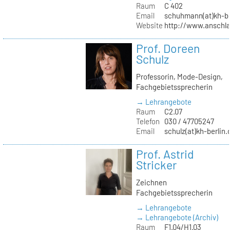
Raum
C 402
Email
schuhmann(at)kh-be
Website
http://www.anschl
Prof. Doreen
Schulz
Professorin, Mode-Design,
Fachgebietssprecherin
→ Lehrangebote
Raum
C2.07
Telefon
030 / 47705247
Email
schulz(at)kh-berlin.
Prof. Astrid
Stricker
Zeichnen
Fachgebietssprecherin
→ Lehrangebote
→ Lehrangebote (Archiv)
Raum
F1.04/H1.03