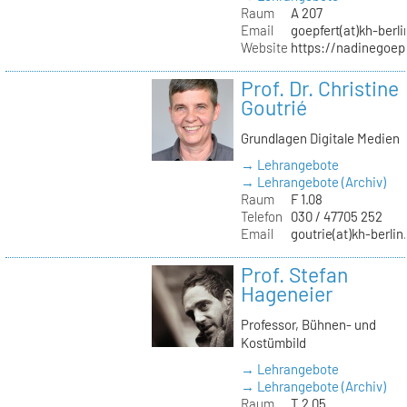
Raum
A 207
Email
goepfert(at)kh-berli
Website
https://nadinegoep
Prof. Dr. Christine
Goutrié
Grundlagen Digitale Medien
→ Lehrangebote
→ Lehrangebote (Archiv)
Raum
F 1.08
Telefon
030 / 47705 252
Email
goutrie(at)kh-berlin
Prof. Stefan
Hageneier
Professor, Bühnen- und
Kostümbild
→ Lehrangebote
→ Lehrangebote (Archiv)
Raum
T 2.05