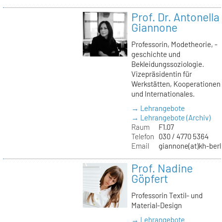
Prof. Dr. Antonella
Giannone
Professorin, Modetheorie, -
geschichte und
Bekleidungssoziologie.
Vizepräsidentin für
Werkstätten, Kooperationen
und Internationales.
→ Lehrangebote
→ Lehrangebote (Archiv)
Raum
F1.07
Telefon
030 / 4770 5364
Email
giannone(at)kh-berl
Prof. Nadine
Göpfert
Professorin Textil- und
Material-Design
→ Lehrangebote