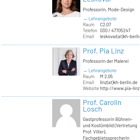
Professorin, Mode-Design
→ Lehrangebote
Raum
C2.07
Telefon
030 / 47705247
Email
leskovar(at)kh-berli
Prof. Pia Linz
Professorin der Malerei
→ Lehrangebote
Raum
M 2.05
Email
linz(at)kh-berlin.de
Website
http://www.pia-lin
Prof. Carolin
Losch
Gastprofessorin Bühnen-
und Kostümbild (Vertretung
Prof. Vilter),
Fachgebietssprecherin