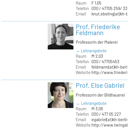
Raum
F 1.05
Telefon
030 / 47705 259/ 33
Email
knut.ebeling(at)kh-b
Prof. Friederike
Feldmann
Professorin der Malerei
→ Lehrangebote
Raum
M 2.03
Telefon
030 / 47705453
Email
feldmann(at)kh-berl
Website
http://www.frieder
Prof. Else Gabriel
Professorin der Bildhauerei
→ Lehrangebote
Raum
M 3.05
Telefon
030 / 477 05 227
Email
egabriel(at)kh-berli
Website
http://www.twingab