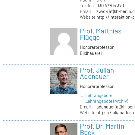
Telefon
030 47705 370
Email
zwick(at)kh-berlin.
Website
http://interaktion-
Prof. Matthias
Flügge
Honorarprofessor
Bildhauerei
Prof. Julian
Adenauer
Honorarprofessor
→ Lehrangebote
→ Lehrangebote (Archiv)
Email
adenauer(at)kh-berl
Website
https://julianadena
Prof. Dr. Martin
Beck