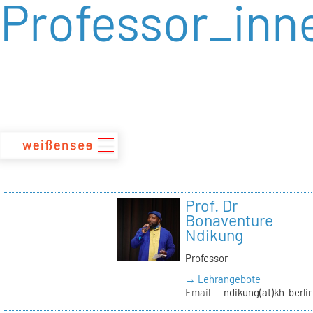
Professor_inn
zum
Inhalt
Prof. Dr
Bonaventure
Ndikung
Professor
→ Lehrangebote
Email
ndikung(at)kh-berli