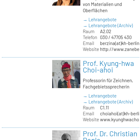
von Materialien und
Oberflächen
→ Lehrangebote
→ Lehrangebote (Archiv)
Raum
A2.02
Telefon
030 / 47705 430
Email
berzina(at)kh-berlin
Website
http://www.zanebe
Prof. Kyung-hwa
Choi-ahoi
Professorin für Zeichnen,
Fachgebietssprecherin
→ Lehrangebote
→ Lehrangebote (Archiv)
Raum
C1.11
Email
choiahoi(at)kh-berl
Website
www.kyunghwachoi
Prof. Dr. Christian