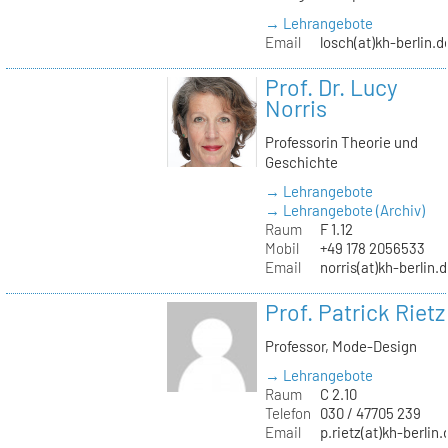
→ Lehrangebote
Email
losch(at)kh-berlin.d
Prof. Dr. Lucy
Norris
Professorin Theorie und
Geschichte
→ Lehrangebote
→ Lehrangebote (Archiv)
Raum
F 1.12
Mobil
+49 178 2056533
Email
norris(at)kh-berlin.
Prof. Patrick Rietz
Professor, Mode-Design
→ Lehrangebote
Raum
C 2.10
Telefon
030 / 47705 239
Email
p.rietz(at)kh-berlin.