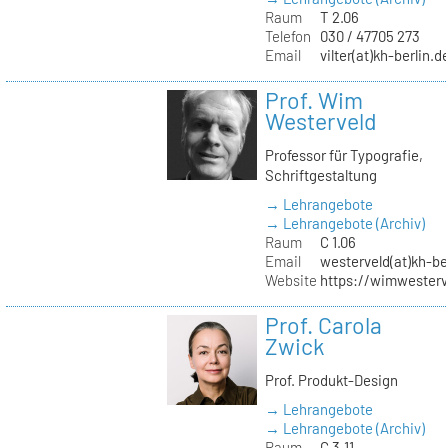
Raum
T 2.06
Telefon
030 / 47705 273
Email
vilter(at)kh-berlin.d
Prof. Wim
Westerveld
Professor für Typografie,
Schriftgestaltung
→ Lehrangebote
→ Lehrangebote (Archiv)
Raum
C 1.06
Email
westerveld(at)kh-be
Website
https://wimwester
Prof. Carola
Zwick
Prof. Produkt-Design
→ Lehrangebote
→ Lehrangebote (Archiv)
Raum
C 3.11