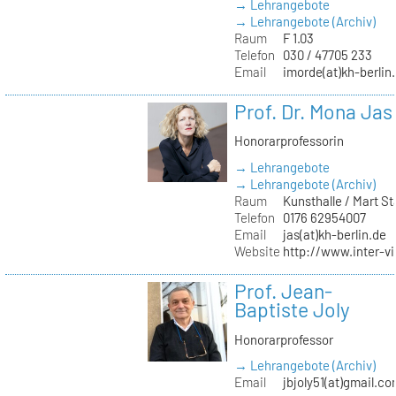
→ Lehrangebote
→ Lehrangebote (Archiv)
Raum
F 1.03
Telefon
030 / 47705 233
Email
imorde(at)kh-berlin
Prof. Dr. Mona Jas
Honorarprofessorin
→ Lehrangebote
→ Lehrangebote (Archiv)
Raum
Kunsthalle / Mart 
Telefon
0176 62954007
Email
jas(at)kh-berlin.de
Website
http://www.inter-v
Prof. Jean-
Baptiste Joly
Honorarprofessor
→ Lehrangebote (Archiv)
Email
jbjoly51(at)gmail.c