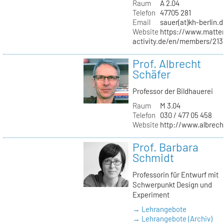
Raum
A 2.04
Telefon
47705 281
Email
sauer(at)kh-berlin.d
Website
https://www.matter
activity.de/en/members/213/
Prof. Albrecht
Schäfer
Professor der Bildhauerei
Raum
M 3.04
Telefon
030 / 477 05 458
Website
http://www.albrech
Prof. Barbara
Schmidt
Professorin für Entwurf mit
Schwerpunkt Design und
Experiment
→ Lehrangebote
→ Lehrangebote (Archiv)