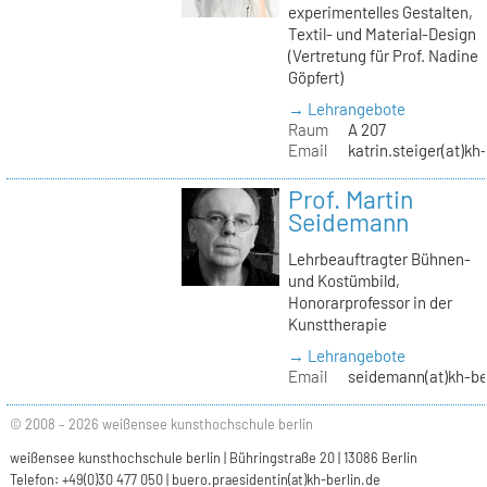
experimentelles Gestalten,
Textil- und Material-Design
(Vertretung für Prof. Nadine
Göpfert)
→ Lehrangebote
Raum
A 207
Email
katrin.steiger(at)kh
Prof. Martin
Seidemann
Lehrbeauftragter Bühnen-
und Kostümbild,
Honorarprofessor in der
Kunsttherapie
→ Lehrangebote
Email
seidemann(at)kh-be
© 2008 – 2026 weißensee kunsthochschule berlin
weißensee kunsthochschule berlin | Bühringstraße 20 | 13086 Berlin
Telefon: +49(0)30 477 050 |
buero.praesidentin(at)kh-berlin.de