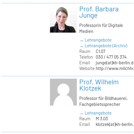
Prof. Barbara
Junge
Professorin für Digitale
Medien
→ Lehrangebote
→ Lehrangebote (Archiv)
Raum
C1.07
Telefon
030 / 477 05 374
Email
junge(at)kh-berlin.d
Website
http://www.milchho
Prof. Wilhelm
Klotzek
Professor für Bildhauerei,
Fachgebietssprecher
→ Lehrangebote
Raum
M 3.03
Email
klotzek(at)kh-berlin