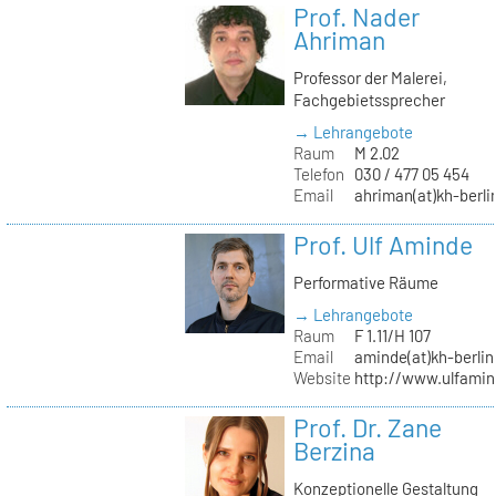
Prof. Nader
Ahriman
Professor der Malerei,
Fachgebietssprecher
→ Lehrangebote
Raum
M 2.02
Telefon
030 / 477 05 454
Email
ahriman(at)kh-berli
Prof. Ulf Aminde
Performative Räume
→ Lehrangebote
Raum
F 1.11/H 107
Email
aminde(at)kh-berlin
Website
http://www.ulfamin
Prof. Dr. Zane
Berzina
Konzeptionelle Gestaltung