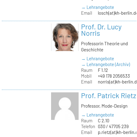
→ Lehrangebote
Email
losch(at)kh-berlin.d
Prof. Dr. Lucy
Norris
Professorin Theorie und
Geschichte
→ Lehrangebote
→ Lehrangebote (Archiv)
Raum
F 1.12
Mobil
+49 178 2056533
Email
norris(at)kh-berlin.
Prof. Patrick Rietz
Professor, Mode-Design
→ Lehrangebote
Raum
C 2.10
Telefon
030 / 47705 239
Email
p.rietz(at)kh-berlin.