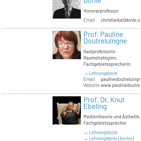
Donle
Honorarprofessor
Email
christian(at)donle.o
Prof. Pauline
Doutreluingne
Gastprofessorin
Raumstrategien,
Fachgebietssprecherin
→ Lehrangebote
Email
paulinedoutreluingn
Website
www.paulinedoutre
Prof. Dr. Knut
Ebeling
Medientheorie und Ästhetik,
Fachgebietssprecher
→ Lehrangebote
→ Lehrangebote (Archiv)