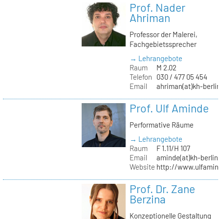
Prof. Nader
Ahriman
Professor der Malerei,
Fachgebietssprecher
→ Lehrangebote
Raum
M 2.02
Telefon
030 / 477 05 454
Email
ahriman(at)kh-berli
Prof. Ulf Aminde
Performative Räume
→ Lehrangebote
Raum
F 1.11/H 107
Email
aminde(at)kh-berlin
Website
http://www.ulfamin
Prof. Dr. Zane
Berzina
Konzeptionelle Gestaltung