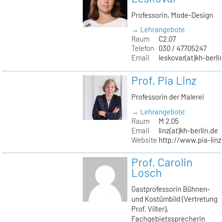
Professorin, Mode-Design
→ Lehrangebote
Raum
C2.07
Telefon
030 / 47705247
Email
leskovar(at)kh-berli
Prof. Pia Linz
Professorin der Malerei
→ Lehrangebote
Raum
M 2.05
Email
linz(at)kh-berlin.de
Website
http://www.pia-lin
Prof. Carolin
Losch
Gastprofessorin Bühnen-
und Kostümbild (Vertretung
Prof. Vilter),
Fachgebietssprecherin