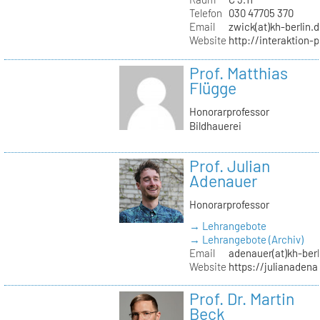
Telefon
030 47705 370
Email
zwick(at)kh-berlin.
Website
http://interaktion-
Prof. Matthias
Flügge
Honorarprofessor
Bildhauerei
Prof. Julian
Adenauer
Honorarprofessor
→ Lehrangebote
→ Lehrangebote (Archiv)
Email
adenauer(at)kh-berl
Website
https://julianadena
Prof. Dr. Martin
Beck