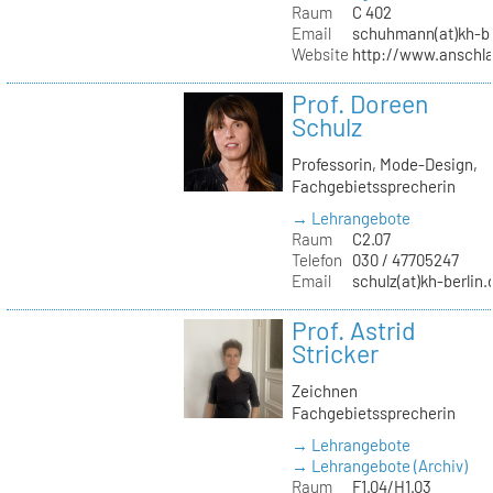
Raum
C 402
Email
schuhmann(at)kh-be
Website
http://www.anschl
Prof. Doreen
Schulz
Professorin, Mode-Design,
Fachgebietssprecherin
→ Lehrangebote
Raum
C2.07
Telefon
030 / 47705247
Email
schulz(at)kh-berlin.
Prof. Astrid
Stricker
Zeichnen
Fachgebietssprecherin
→ Lehrangebote
→ Lehrangebote (Archiv)
Raum
F1.04/H1.03