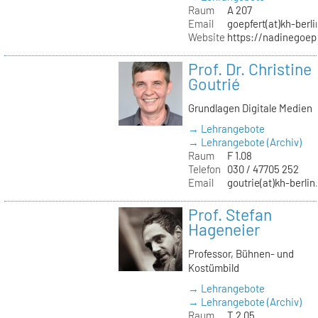
Raum
A 207
Email
goepfert(at)kh-berli
Website
https://nadinegoep
Prof. Dr. Christine
Goutrié
Grundlagen Digitale Medien
→ Lehrangebote
→ Lehrangebote (Archiv)
Raum
F 1.08
Telefon
030 / 47705 252
Email
goutrie(at)kh-berlin
Prof. Stefan
Hageneier
Professor, Bühnen- und
Kostümbild
→ Lehrangebote
→ Lehrangebote (Archiv)
Raum
T 2.05