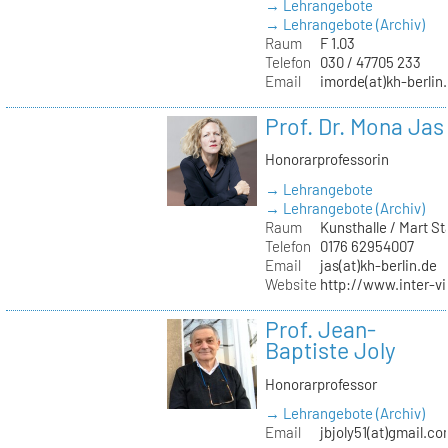
→ Lehrangebote
→ Lehrangebote (Archiv)
Raum
F 1.03
Telefon
030 / 47705 233
Email
imorde(at)kh-berlin
Prof. Dr. Mona Jas
Honorarprofessorin
→ Lehrangebote
→ Lehrangebote (Archiv)
Raum
Kunsthalle / Mart 
Telefon
0176 62954007
Email
jas(at)kh-berlin.de
Website
http://www.inter-v
Prof. Jean-
Baptiste Joly
Honorarprofessor
→ Lehrangebote (Archiv)
Email
jbjoly51(at)gmail.c