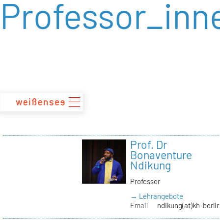
Professor_inn
zum
Inhalt
Prof. Dr
Bonaventure
Ndikung
Professor
→ Lehrangebote
Email
ndikung(at)kh-berli