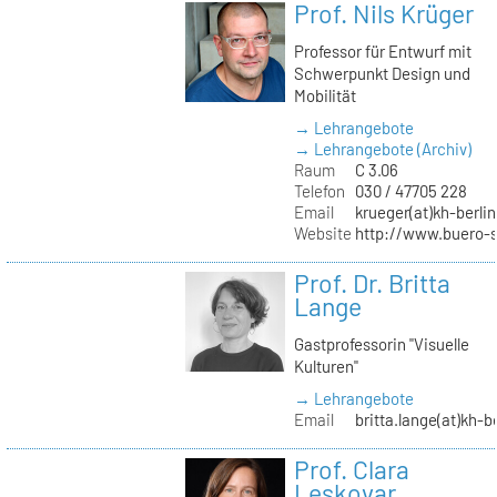
Prof. Nils Krüger
Professor für Entwurf mit
Schwerpunkt Design und
Mobilität
→ Lehrangebote
→ Lehrangebote (Archiv)
Raum
C 3.06
Telefon
030 / 47705 228
Email
krueger(at)kh-berlin
Website
http://www.buero-
Prof. Dr. Britta
Lange
Gastprofessorin "Visuelle
Kulturen"
→ Lehrangebote
Email
britta.lange(at)kh-b
Prof. Clara
Leskovar