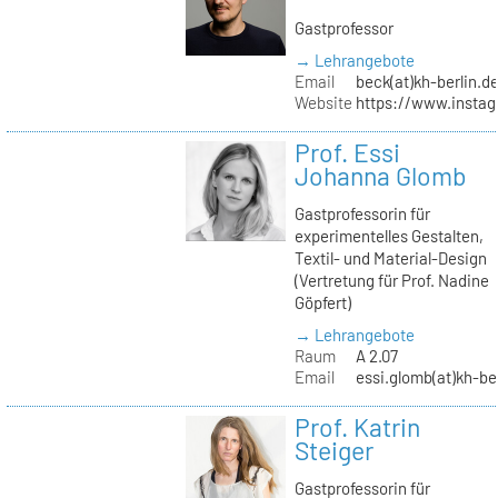
Gastprofessor
→ Lehrangebote
Email
beck(at)kh-berlin.d
Website
https://www.insta
Prof. Essi
Johanna Glomb
Gastprofessorin für
experimentelles Gestalten,
Textil- und Material-Design
(Vertretung für Prof. Nadine
Göpfert)
→ Lehrangebote
Raum
A 2.07
Email
essi.glomb(at)kh-be
Prof. Katrin
Steiger
Gastprofessorin für