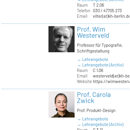
Raum
T 2.06
Telefon
030 / 47705 273
Email
vilter(at)kh-berlin.d
Prof. Wim
Westerveld
Professor für Typografie,
Schriftgestaltung
→ Lehrangebote
→ Lehrangebote (Archiv)
Raum
C 1.06
Email
westerveld(at)kh-be
Website
https://wimwester
Prof. Carola
Zwick
Prof. Produkt-Design
→ Lehrangebote
→ Lehrangebote (Archiv)
Raum
C 3.11