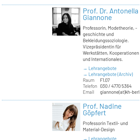
Prof. Dr. Antonella
Giannone
Professorin, Modetheorie, -
geschichte und
Bekleidungssoziologie.
Vizepräsidentin für
Werkstätten, Kooperationen
und Internationales.
→ Lehrangebote
→ Lehrangebote (Archiv)
Raum
F1.07
Telefon
030 / 4770 5364
Email
giannone(at)kh-berl
Prof. Nadine
Göpfert
Professorin Textil- und
Material-Design
→ Lehrangebote