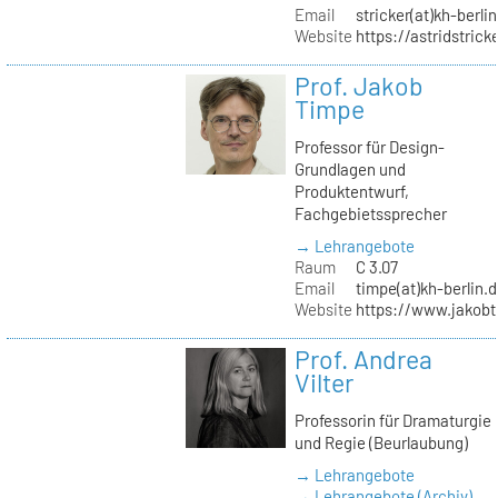
Email
stricker(at)kh-berli
Website
https://astridstrick
Prof. Jakob
Timpe
Professor für Design-
Grundlagen und
Produktentwurf,
Fachgebietssprecher
→ Lehrangebote
Raum
C 3.07
Email
timpe(at)kh-berlin.
Website
https://www.jakob
Prof. Andrea
Vilter
Professorin für Dramaturgie
und Regie (Beurlaubung)
→ Lehrangebote
→ Lehrangebote (Archiv)