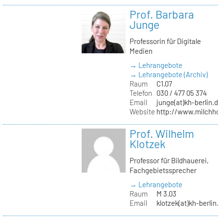
Prof. Barbara
Junge
Professorin für Digitale
Medien
→ Lehrangebote
→ Lehrangebote (Archiv)
Raum
C1.07
Telefon
030 / 477 05 374
Email
junge(at)kh-berlin.d
Website
http://www.milchho
Prof. Wilhelm
Klotzek
Professor für Bildhauerei,
Fachgebietssprecher
→ Lehrangebote
Raum
M 3.03
Email
klotzek(at)kh-berlin