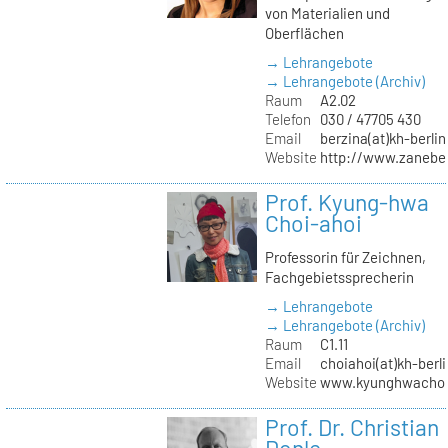
von Materialien und
Oberflächen
→ Lehrangebote
→ Lehrangebote (Archiv)
Raum
A2.02
Telefon
030 / 47705 430
Email
berzina(at)kh-berlin
Website
http://www.zanebe
Prof. Kyung-hwa
Choi-ahoi
Professorin für Zeichnen,
Fachgebietssprecherin
→ Lehrangebote
→ Lehrangebote (Archiv)
Raum
C1.11
Email
choiahoi(at)kh-berl
Website
www.kyunghwachoi
Prof. Dr. Christian