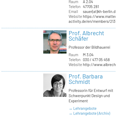
Raum
A 2.04
Telefon
47705 281
Email
sauer(at)kh-berlin.d
Website
https://www.matter
activity.de/en/members/213/
Prof. Albrecht
Schäfer
Professor der Bildhauerei
Raum
M 3.04
Telefon
030 / 477 05 458
Website
http://www.albrech
Prof. Barbara
Schmidt
Professorin für Entwurf mit
Schwerpunkt Design und
Experiment
→ Lehrangebote
→ Lehrangebote (Archiv)