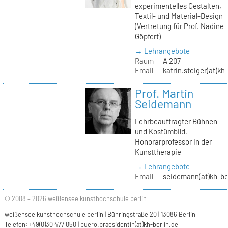
experimentelles Gestalten,
Textil- und Material-Design
(Vertretung für Prof. Nadine
Göpfert)
→ Lehrangebote
Raum
A 207
Email
katrin.steiger(at)kh
Prof. Martin
Seidemann
Lehrbeauftragter Bühnen-
und Kostümbild,
Honorarprofessor in der
Kunsttherapie
→ Lehrangebote
Email
seidemann(at)kh-be
© 2008 – 2026 weißensee kunsthochschule berlin
weißensee kunsthochschule berlin | Bühringstraße 20 | 13086 Berlin
Telefon: +49(0)30 477 050 |
buero.praesidentin(at)kh-berlin.de