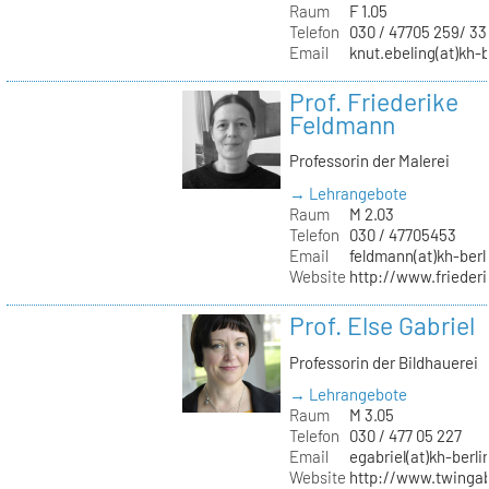
Raum
F 1.05
Telefon
030 / 47705 259/ 33
Email
knut.ebeling(at)kh-b
Prof. Friederike
Feldmann
Professorin der Malerei
→ Lehrangebote
Raum
M 2.03
Telefon
030 / 47705453
Email
feldmann(at)kh-berl
Website
http://www.frieder
Prof. Else Gabriel
Professorin der Bildhauerei
→ Lehrangebote
Raum
M 3.05
Telefon
030 / 477 05 227
Email
egabriel(at)kh-berli
Website
http://www.twingab