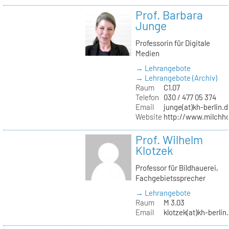
Prof. Barbara
Junge
Professorin für Digitale
Medien
→ Lehrangebote
→ Lehrangebote (Archiv)
Raum
C1.07
Telefon
030 / 477 05 374
Email
junge(at)kh-berlin.d
Website
http://www.milchho
Prof. Wilhelm
Klotzek
Professor für Bildhauerei,
Fachgebietssprecher
→ Lehrangebote
Raum
M 3.03
Email
klotzek(at)kh-berlin