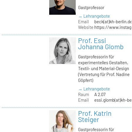
Gastprofessor
→ Lehrangebote
Email
beck(at)kh-berlin.d
Website
https://www.insta
Prof. Essi
Johanna Glomb
Gastprofessorin für
experimentelles Gestalten,
Textil- und Material-Design
(Vertretung für Prof. Nadine
Göpfert)
→ Lehrangebote
Raum
A 2.07
Email
essi.glomb(at)kh-be
Prof. Katrin
Steiger
Gastprofessorin für