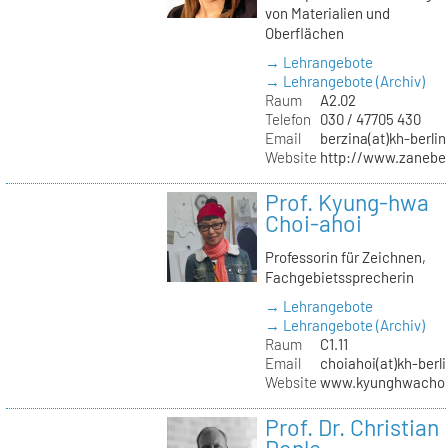
von Materialien und
Oberflächen
→ Lehrangebote
→ Lehrangebote (Archiv)
Raum
A2.02
Telefon
030 / 47705 430
Email
berzina(at)kh-berlin
Website
http://www.zanebe
Prof. Kyung-hwa
Choi-ahoi
Professorin für Zeichnen,
Fachgebietssprecherin
→ Lehrangebote
→ Lehrangebote (Archiv)
Raum
C1.11
Email
choiahoi(at)kh-berl
Website
www.kyunghwachoi
Prof. Dr. Christian