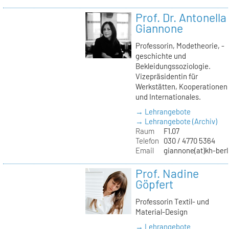
Prof. Dr. Antonella
Giannone
Professorin, Modetheorie, -
geschichte und
Bekleidungssoziologie.
Vizepräsidentin für
Werkstätten, Kooperationen
und Internationales.
→ Lehrangebote
→ Lehrangebote (Archiv)
Raum
F1.07
Telefon
030 / 4770 5364
Email
giannone(at)kh-berl
Prof. Nadine
Göpfert
Professorin Textil- und
Material-Design
→ Lehrangebote