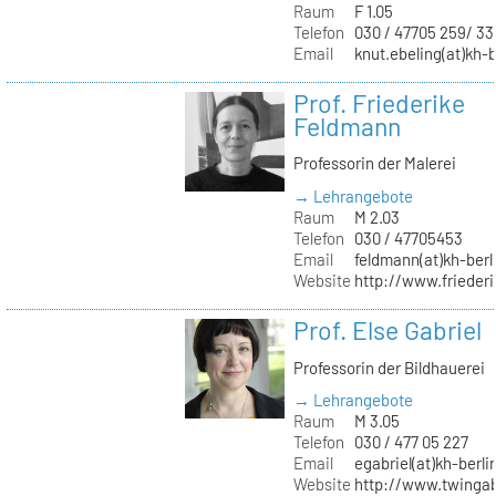
Raum
F 1.05
Telefon
030 / 47705 259/ 33
Email
knut.ebeling(at)kh-b
Prof. Friederike
Feldmann
Professorin der Malerei
→ Lehrangebote
Raum
M 2.03
Telefon
030 / 47705453
Email
feldmann(at)kh-berl
Website
http://www.frieder
Prof. Else Gabriel
Professorin der Bildhauerei
→ Lehrangebote
Raum
M 3.05
Telefon
030 / 477 05 227
Email
egabriel(at)kh-berli
Website
http://www.twingab