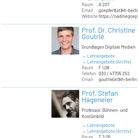
Raum
A 207
Email
goepfert(at)kh-berli
Website
https://nadinegoep
Prof. Dr. Christine
Goutrié
Grundlagen Digitale Medien
→ Lehrangebote
→ Lehrangebote (Archiv)
Raum
F 1.08
Telefon
030 / 47705 252
Email
goutrie(at)kh-berlin
Prof. Stefan
Hageneier
Professor, Bühnen- und
Kostümbild
→ Lehrangebote
→ Lehrangebote (Archiv)
Raum
T 2.05