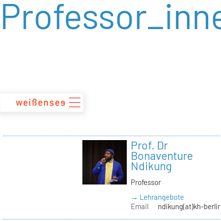
Professor_inn
zum
Inhalt
Prof. Dr
Bonaventure
Ndikung
Professor
→ Lehrangebote
Email
ndikung(at)kh-berli