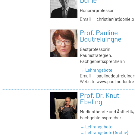
Donle
Honorarprofessor
Email
christian(at)donle.o
Prof. Pauline
Doutreluingne
Gastprofessorin
Raumstrategien,
Fachgebietssprecherin
→ Lehrangebote
Email
paulinedoutreluingn
Website
www.paulinedoutre
Prof. Dr. Knut
Ebeling
Medientheorie und Ästhetik,
Fachgebietssprecher
→ Lehrangebote
→ Lehrangebote (Archiv)