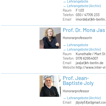
→ Lehrangebote
→ Lehrangebote (Archiv)
Raum
F 1.03
Telefon
030 / 47705 233
Email
imorde(at)kh-berlin
Prof. Dr. Mona Jas
Honorarprofessorin
→ Lehrangebote
→ Lehrangebote (Archiv)
Raum
Kunsthalle / Mart 
Telefon
0176 62954007
Email
jas(at)kh-berlin.de
Website
http://www.inter-v
Prof. Jean-
Baptiste Joly
Honorarprofessor
→ Lehrangebote (Archiv)
Email
jbjoly51(at)gmail.c