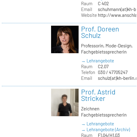
Raum
C 402
Email
schuhmann(at)kh-be
Website
http://www.anschl
Prof. Doreen
Schulz
Professorin, Mode-Design,
Fachgebietssprecherin
→ Lehrangebote
Raum
C2.07
Telefon
030 / 47705247
Email
schulz(at)kh-berlin.
Prof. Astrid
Stricker
Zeichnen
Fachgebietssprecherin
→ Lehrangebote
→ Lehrangebote (Archiv)
Raum
F1.04/H1.03