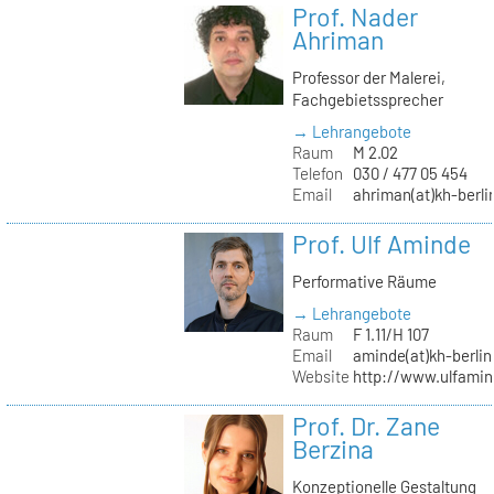
Prof. Nader
Ahriman
Professor der Malerei,
Fachgebietssprecher
→ Lehrangebote
Raum
M 2.02
Telefon
030 / 477 05 454
Email
ahriman(at)kh-berli
Prof. Ulf Aminde
Performative Räume
→ Lehrangebote
Raum
F 1.11/H 107
Email
aminde(at)kh-berlin
Website
http://www.ulfamin
Prof. Dr. Zane
Berzina
Konzeptionelle Gestaltung