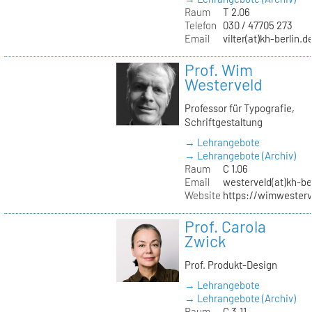
Raum
T 2.06
Telefon
030 / 47705 273
Email
vilter(at)kh-berlin.d
Prof. Wim
Westerveld
Professor für Typografie,
Schriftgestaltung
→ Lehrangebote
→ Lehrangebote (Archiv)
Raum
C 1.06
Email
westerveld(at)kh-be
Website
https://wimwester
Prof. Carola
Zwick
Prof. Produkt-Design
→ Lehrangebote
→ Lehrangebote (Archiv)
Raum
C 3.11