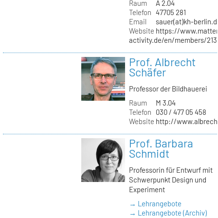
Raum
A 2.04
Telefon
47705 281
Email
sauer(at)kh-berlin.d
Website
https://www.matter
activity.de/en/members/213/
Prof. Albrecht
Schäfer
Professor der Bildhauerei
Raum
M 3.04
Telefon
030 / 477 05 458
Website
http://www.albrech
Prof. Barbara
Schmidt
Professorin für Entwurf mit
Schwerpunkt Design und
Experiment
→ Lehrangebote
→ Lehrangebote (Archiv)