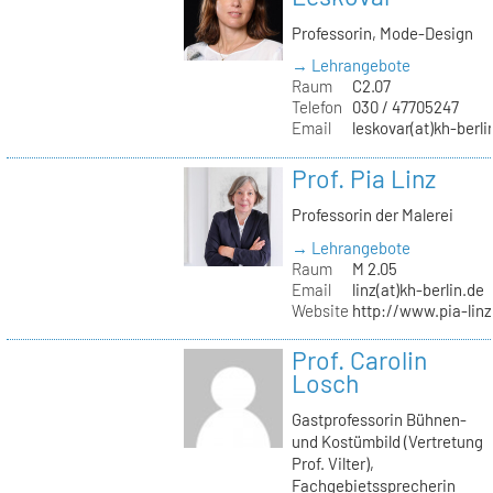
Professorin, Mode-Design
→ Lehrangebote
Raum
C2.07
Telefon
030 / 47705247
Email
leskovar(at)kh-berli
Prof. Pia Linz
Professorin der Malerei
→ Lehrangebote
Raum
M 2.05
Email
linz(at)kh-berlin.de
Website
http://www.pia-lin
Prof. Carolin
Losch
Gastprofessorin Bühnen-
und Kostümbild (Vertretung
Prof. Vilter),
Fachgebietssprecherin