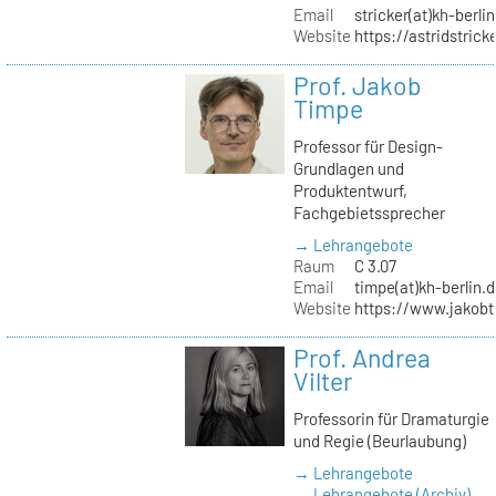
Email
stricker(at)kh-berli
Website
https://astridstrick
Prof. Jakob
Timpe
Professor für Design-
Grundlagen und
Produktentwurf,
Fachgebietssprecher
→ Lehrangebote
Raum
C 3.07
Email
timpe(at)kh-berlin.
Website
https://www.jakob
Prof. Andrea
Vilter
Professorin für Dramaturgie
und Regie (Beurlaubung)
→ Lehrangebote
→ Lehrangebote (Archiv)