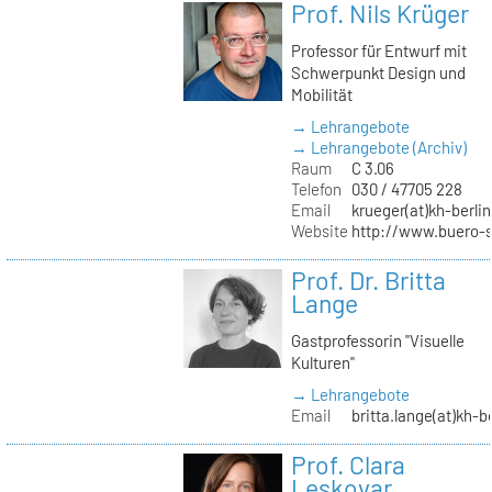
Prof. Nils Krüger
Professor für Entwurf mit
Schwerpunkt Design und
Mobilität
→ Lehrangebote
→ Lehrangebote (Archiv)
Raum
C 3.06
Telefon
030 / 47705 228
Email
krueger(at)kh-berlin
Website
http://www.buero-
Prof. Dr. Britta
Lange
Gastprofessorin "Visuelle
Kulturen"
→ Lehrangebote
Email
britta.lange(at)kh-b
Prof. Clara
Leskovar