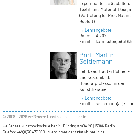
experimentelles Gestalten,
Textil- und Material-Design
(Vertretung für Prof. Nadine
Göpfert)
→ Lehrangebote
Raum
A 207
Email
katrin.steiger(at)kh
Prof. Martin
Seidemann
Lehrbeauftragter Bühnen-
und Kostümbild,
Honorarprofessor in der
Kunsttherapie
→ Lehrangebote
Email
seidemann(at)kh-be
© 2008 – 2026 weißensee kunsthochschule berlin
weißensee kunsthochschule berlin | Bühringstraße 20 | 13086 Berlin
Telefon: +49(0)30 477 050 |
buero.praesidentin(at)kh-berlin.de