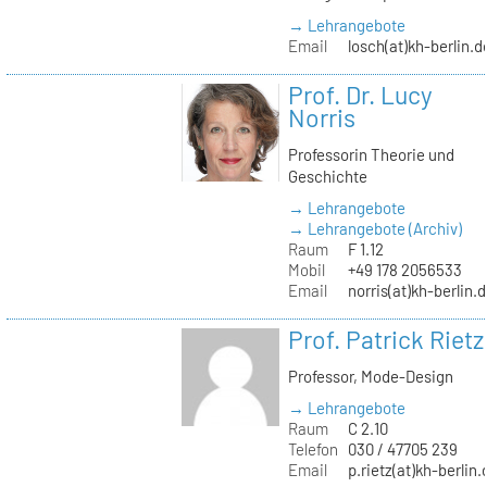
→ Lehrangebote
Email
losch(at)kh-berlin.d
Prof. Dr. Lucy
Norris
Professorin Theorie und
Geschichte
→ Lehrangebote
→ Lehrangebote (Archiv)
Raum
F 1.12
Mobil
+49 178 2056533
Email
norris(at)kh-berlin.
Prof. Patrick Rietz
Professor, Mode-Design
→ Lehrangebote
Raum
C 2.10
Telefon
030 / 47705 239
Email
p.rietz(at)kh-berlin.