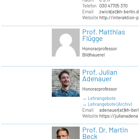
Telefon
030 47705 370
Email
zwick(at)kh-berlin.
Website
http://interaktion-
Prof. Matthias
Flügge
Honorarprofessor
Bildhauerei
Prof. Julian
Adenauer
Honorarprofessor
→ Lehrangebote
→ Lehrangebote (Archiv)
Email
adenauer(at)kh-berl
Website
https://julianadena
Prof. Dr. Martin
Beck