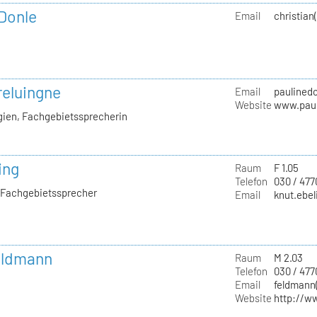
 Donle
Email
christian
reluingne
Email
paulinedo
Website
www.paul
gien, Fachgebietssprecherin
ing
Raum
F 1.05
Telefon
030 / 477
, Fachgebietssprecher
Email
knut.ebel
Feldmann
Raum
M 2.03
Telefon
030 / 47
Email
feldmann(
Website
http://w