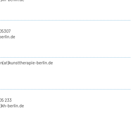
705307
berlin.de
(at)kunsttherapie-berlin.de
05 233
)kh-berlin.de