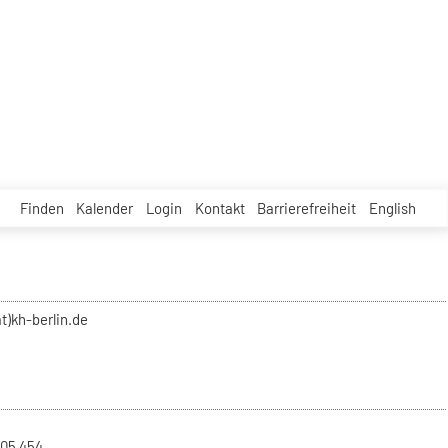
Finden
Kalender
Login
Kontakt
Barrierefreiheit
English
t)kh-berlin.de
 05 454