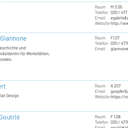
Raum
M 3.05
Telefon
030 / 477
Email
egabriel(
Website
http://w
a Giannone
Raum
F1.07
Telefon
030 / 477
geschichte und
Email
giannone(
räsidentin für Werkstätten,
onales.
rt
Raum
A 207
Email
goepfert(
rial-Design
Website
https://
 Goutrié
Raum
F 1.08
Telefon
030 / 477
Email
goutrie(a