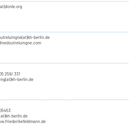
(at)donle.org
utreluingne(at)kh-berlin.de
inedoutreluingne.com
05 259/ 331
ing(at)kh-berlin.de
705453
at)kh-berlin.de
ww.friederikefeldmann.de