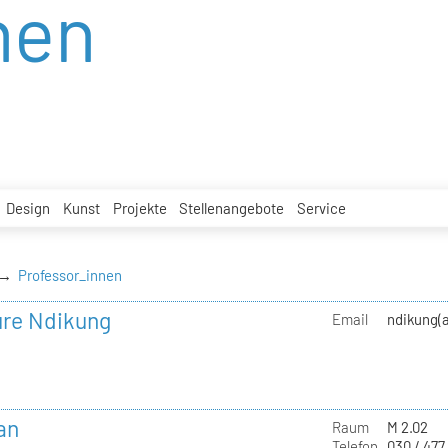
nen
Design
Kunst
Projekte
Stellenangebote
Service
Professor_innen
ure Ndikung
Email
ndikung(a
an
Raum
M 2.02
Telefon
030 / 477