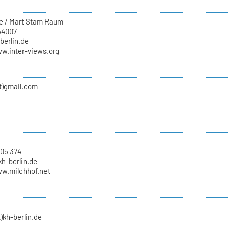
e / Mart Stam Raum
54007
-berlin.de
ww.inter-views.org
at)gmail.com
 05 374
kh-berlin.de
ww.milchhof.net
t)kh-berlin.de