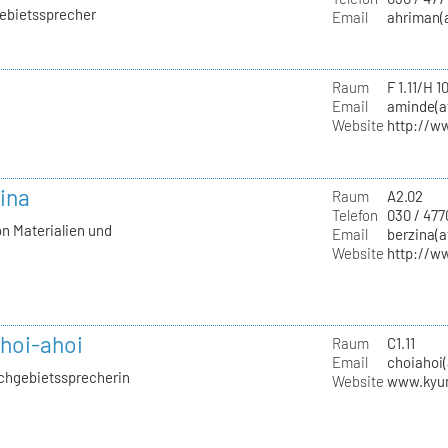
gebietssprecher
Email
ahriman(a
Raum
F 1.11/H 1
Email
aminde(at
Website
http://w
zina
Raum
A2.02
Telefon
030 / 477
on Materialien und
Email
berzina(a
Website
http://w
hoi-ahoi
Raum
C1.11
Email
choiahoi(
achgebietssprecherin
Website
www.kyu