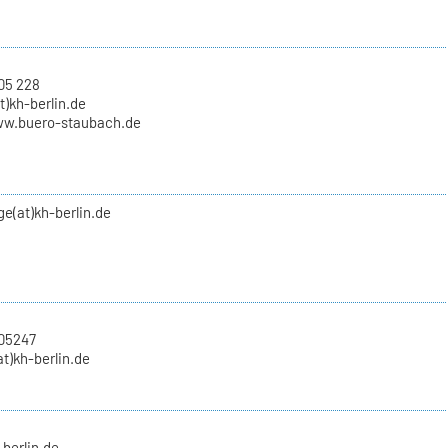
05 228
t)kh-berlin.de
ww.buero-staubach.de
nge(at)kh-berlin.de
705247
at)kh-berlin.de
-berlin.de