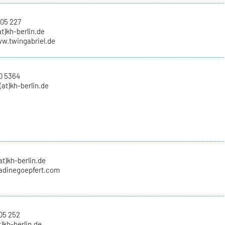
 05 227
at)kh-berlin.de
ww.twingabriel.de
0 5364
at)kh-berlin.de
at)kh-berlin.de
nadinegoepfert.com
05 252
t)kh-berlin.de