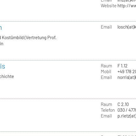
Website
http://w
h
Email
losch(at)
 Kostümbild (Vertretung Prof.
in
is
Raum
F 1.12
Mobil
+49 178 
chichte
Email
norris(at
Raum
C 2.10
Telefon
030 / 477
Email
p.rietz(at