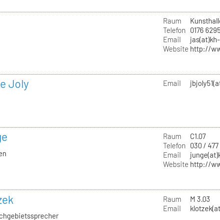
Raum
Kunsthall
Telefon
0176 629
Email
jas(at)kh
Website
http://w
e Joly
Email
jbjoly51(
ge
Raum
C1.07
Telefon
030 / 477
ien
Email
junge(at)
Website
http://w
zek
Raum
M 3.03
Email
klotzek(a
Fachgebietssprecher