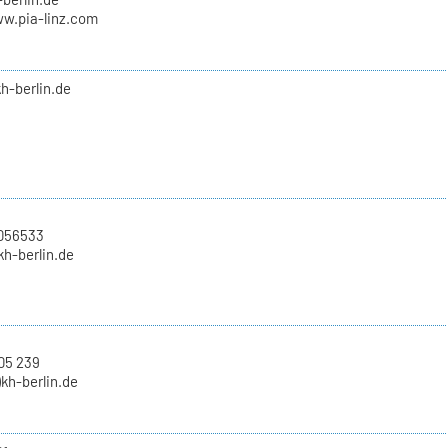
ww.pia-linz.com
kh-berlin.de
2056533
)kh-berlin.de
05 239
)kh-berlin.de