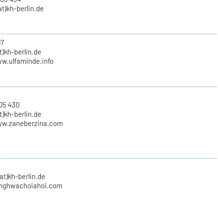
t)kh-berlin.de
07
)kh-berlin.de
ww.ulfaminde.info
05 430
t)kh-berlin.de
ww.zaneberzina.com
at)kh-berlin.de
nghwachoiahoi.com