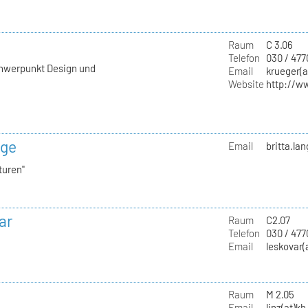
Raum
C 3.06
Telefon
030 / 477
chwerpunkt Design und
Email
krueger(a
Website
http://w
nge
Email
britta.la
turen"
ar
Raum
C2.07
Telefon
030 / 47
Email
leskovar(
Raum
M 2.05
Email
linz(at)kh