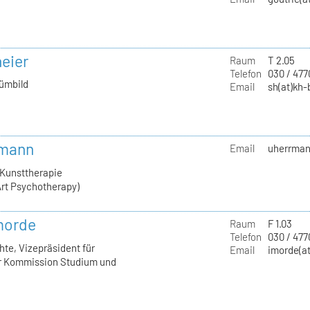
neier
Raum
T 2.05
Telefon
030 / 47
tümbild
Email
sh(at)kh-
rmann
Email
uherrmann
 Kunsttherapie
rt Psychotherapy)
Imorde
Raum
F 1.03
Telefon
030 / 477
hte, Vizepräsident für
Email
imorde(at
er Kommission Studium und