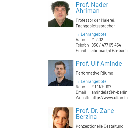
Prof. Nader
Ahriman
Professor der Malerei,
Fachgebietssprecher
→ Lehrangebote
Raum
M 2.02
Telefon
030 / 477 05 454
Email
ahriman(at)kh-berli
Prof. Ulf Aminde
Performative Räume
→ Lehrangebote
Raum
F 1.11/H 107
Email
aminde(at)kh-berlin
Website
http://www.ulfamin
Prof. Dr. Zane
Berzina
Konzeptionelle Gestaltung