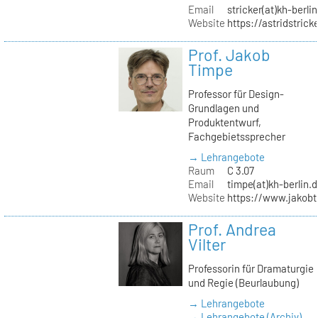
Email
stricker(at)kh-berli
Website
https://astridstrick
Prof. Jakob
Timpe
Professor für Design-
Grundlagen und
Produktentwurf,
Fachgebietssprecher
→ Lehrangebote
Raum
C 3.07
Email
timpe(at)kh-berlin.
Website
https://www.jakob
Prof. Andrea
Vilter
Professorin für Dramaturgie
und Regie (Beurlaubung)
→ Lehrangebote
→ Lehrangebote (Archiv)