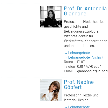
Prof. Dr. Antonella
Giannone
Professorin, Modetheorie, -
geschichte und
Bekleidungssoziologie.
Vizepräsidentin für
Werkstätten, Kooperationen
und Internationales.
→ Lehrangebote
→ Lehrangebote (Archiv)
Raum
F1.07
Telefon
030 / 4770 5364
Email
giannone(at)kh-berl
Prof. Nadine
Göpfert
Professorin Textil- und
Material-Design
→ Lehrangebote