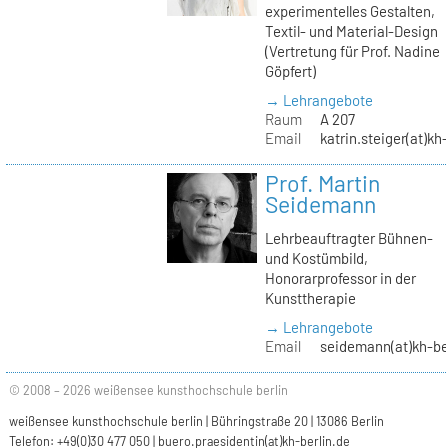
experimentelles Gestalten,
Textil- und Material-Design
(Vertretung für Prof. Nadine
Göpfert)
→ Lehrangebote
Raum
A 207
Email
katrin.steiger(at)kh
Prof. Martin
Seidemann
Lehrbeauftragter Bühnen-
und Kostümbild,
Honorarprofessor in der
Kunsttherapie
→ Lehrangebote
Email
seidemann(at)kh-be
© 2008 – 2026 weißensee kunsthochschule berlin
weißensee kunsthochschule berlin | Bühringstraße 20 | 13086 Berlin
Telefon: +49(0)30 477 050 |
buero.praesidentin(at)kh-berlin.de