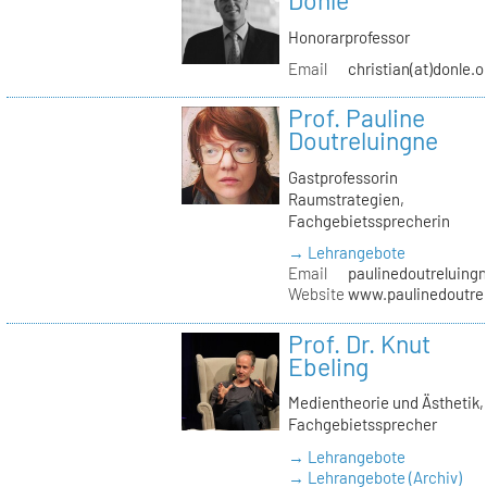
Donle
Honorarprofessor
Email
christian(at)donle.o
Prof. Pauline
Doutreluingne
Gastprofessorin
Raumstrategien,
Fachgebietssprecherin
→ Lehrangebote
Email
paulinedoutreluingn
Website
www.paulinedoutre
Prof. Dr. Knut
Ebeling
Medientheorie und Ästhetik,
Fachgebietssprecher
→ Lehrangebote
→ Lehrangebote (Archiv)