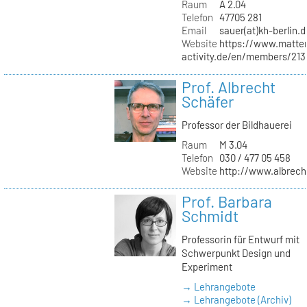
Raum
A 2.04
Telefon
47705 281
Email
sauer(at)kh-berlin.d
Website
https://www.matter
activity.de/en/members/213/
Prof. Albrecht
Schäfer
Professor der Bildhauerei
Raum
M 3.04
Telefon
030 / 477 05 458
Website
http://www.albrech
Prof. Barbara
Schmidt
Professorin für Entwurf mit
Schwerpunkt Design und
Experiment
→ Lehrangebote
→ Lehrangebote (Archiv)