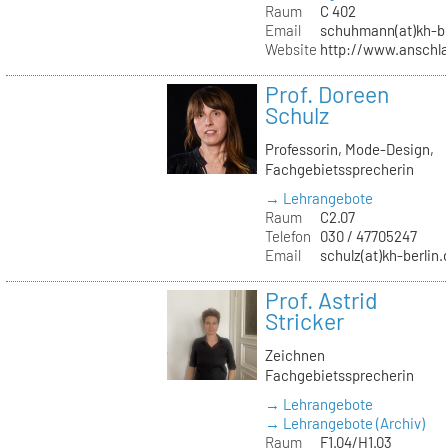
Raum
C 402
Email
schuhmann(at)kh-be
Website
http://www.anschl
Prof. Doreen
Schulz
Professorin, Mode-Design,
Fachgebietssprecherin
→ Lehrangebote
Raum
C2.07
Telefon
030 / 47705247
Email
schulz(at)kh-berlin.
Prof. Astrid
Stricker
Zeichnen
Fachgebietssprecherin
→ Lehrangebote
→ Lehrangebote (Archiv)
Raum
F1.04/H1.03