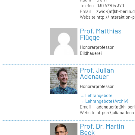
Telefon
030 47705 370
Email
zwick(at)kh-berlin.
Website
http://interaktion-
Prof. Matthias
Flügge
Honorarprofessor
Bildhauerei
Prof. Julian
Adenauer
Honorarprofessor
→ Lehrangebote
→ Lehrangebote (Archiv)
Email
adenauer(at)kh-berl
Website
https://julianadena
Prof. Dr. Martin
Beck