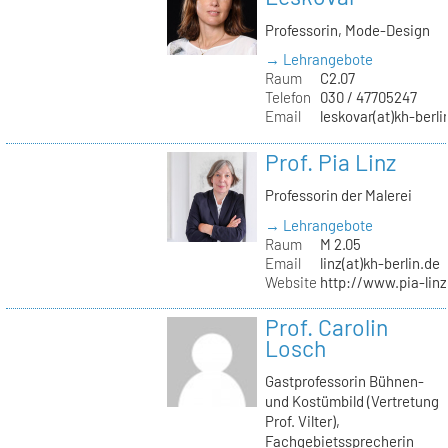
Professorin, Mode-Design
→ Lehrangebote
Raum
C2.07
Telefon
030 / 47705247
Email
leskovar(at)kh-berli
Prof. Pia Linz
Professorin der Malerei
→ Lehrangebote
Raum
M 2.05
Email
linz(at)kh-berlin.de
Website
http://www.pia-lin
Prof. Carolin
Losch
Gastprofessorin Bühnen-
und Kostümbild (Vertretung
Prof. Vilter),
Fachgebietssprecherin