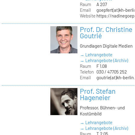
Raum
A 207
Email
goepfert(at)kh-berli
Website
https://nadinegoep
Prof. Dr. Christine
Goutrié
Grundlagen Digitale Medien
→ Lehrangebote
→ Lehrangebote (Archiv)
Raum
F 1.08
Telefon
030 / 47705 252
Email
goutrie(at)kh-berlin
Prof. Stefan
Hageneier
Professor, Bühnen- und
Kostümbild
→ Lehrangebote
→ Lehrangebote (Archiv)
Raum
T 2.05