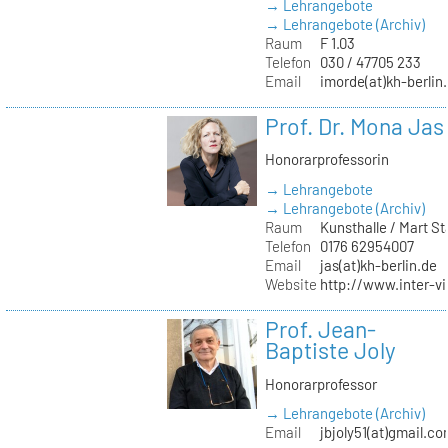
→ Lehrangebote
→ Lehrangebote (Archiv)
Raum
F 1.03
Telefon
030 / 47705 233
Email
imorde(at)kh-berlin
Prof. Dr. Mona Jas
Honorarprofessorin
→ Lehrangebote
→ Lehrangebote (Archiv)
Raum
Kunsthalle / Mart 
Telefon
0176 62954007
Email
jas(at)kh-berlin.de
Website
http://www.inter-v
Prof. Jean-
Baptiste Joly
Honorarprofessor
→ Lehrangebote (Archiv)
Email
jbjoly51(at)gmail.c