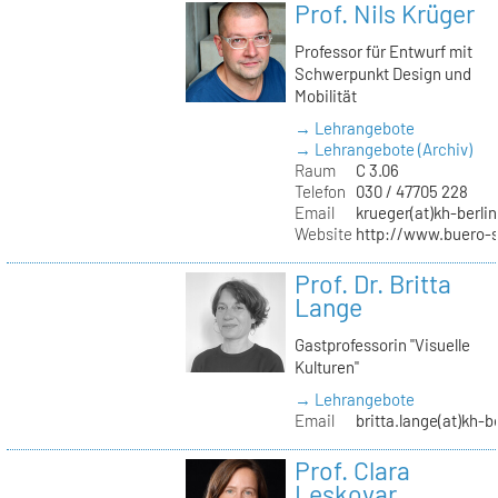
Prof. Nils Krüger
Professor für Entwurf mit
Schwerpunkt Design und
Mobilität
→ Lehrangebote
→ Lehrangebote (Archiv)
Raum
C 3.06
Telefon
030 / 47705 228
Email
krueger(at)kh-berlin
Website
http://www.buero-
Prof. Dr. Britta
Lange
Gastprofessorin "Visuelle
Kulturen"
→ Lehrangebote
Email
britta.lange(at)kh-b
Prof. Clara
Leskovar