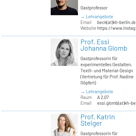
Gastprofessor
→ Lehrangebote
Email
beck(at)kh-berlin.d
Website
https://www.insta
Prof. Essi
Johanna Glomb
Gastprofessorin für
experimentelles Gestalten,
Textil- und Material-Design
(Vertretung für Prof. Nadine
Göpfert)
→ Lehrangebote
Raum
A 2.07
Email
essi.glomb(at)kh-be
Prof. Katrin
Steiger
Gastprofessorin für