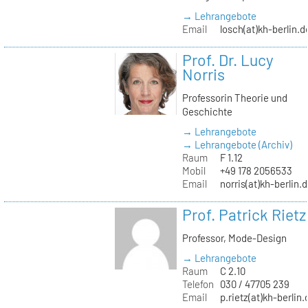
→ Lehrangebote
Email
losch(at)kh-berlin.d
Prof. Dr. Lucy
Norris
Professorin Theorie und
Geschichte
→ Lehrangebote
→ Lehrangebote (Archiv)
Raum
F 1.12
Mobil
+49 178 2056533
Email
norris(at)kh-berlin.
Prof. Patrick Rietz
Professor, Mode-Design
→ Lehrangebote
Raum
C 2.10
Telefon
030 / 47705 239
Email
p.rietz(at)kh-berlin.