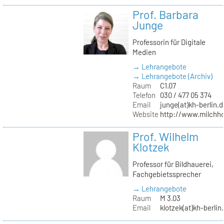
Prof. Barbara
Junge
Professorin für Digitale
Medien
→ Lehrangebote
→ Lehrangebote (Archiv)
Raum
C1.07
Telefon
030 / 477 05 374
Email
junge(at)kh-berlin.d
Website
http://www.milchho
Prof. Wilhelm
Klotzek
Professor für Bildhauerei,
Fachgebietssprecher
→ Lehrangebote
Raum
M 3.03
Email
klotzek(at)kh-berlin