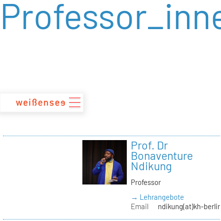
Professor_inn
zum
Inhalt
Prof. Dr
Bonaventure
Ndikung
Professor
→ Lehrangebote
Email
ndikung(at)kh-berli