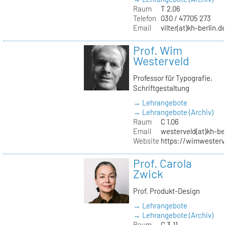
Raum
T 2.06
Telefon
030 / 47705 273
Email
vilter(at)kh-berlin.d
Prof. Wim
Westerveld
Professor für Typografie,
Schriftgestaltung
→ Lehrangebote
→ Lehrangebote (Archiv)
Raum
C 1.06
Email
westerveld(at)kh-be
Website
https://wimwester
Prof. Carola
Zwick
Prof. Produkt-Design
→ Lehrangebote
→ Lehrangebote (Archiv)
Raum
C 3.11