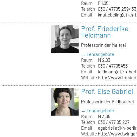
Raum
F 1.05
Telefon
030 / 47705 259/ 33
Email
knut.ebeling(at)kh-b
Prof. Friederike
Feldmann
Professorin der Malerei
→ Lehrangebote
Raum
M 2.03
Telefon
030 / 47705453
Email
feldmann(at)kh-berl
Website
http://www.frieder
Prof. Else Gabriel
Professorin der Bildhauerei
→ Lehrangebote
Raum
M 3.05
Telefon
030 / 477 05 227
Email
egabriel(at)kh-berli
Website
http://www.twingab