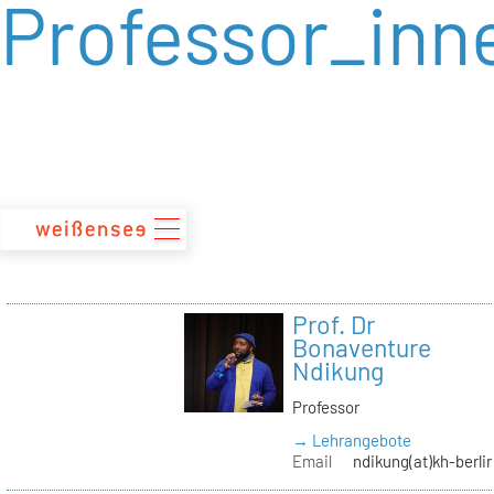
Professor_inn
zum
Inhalt
Prof. Dr
Bonaventure
Ndikung
Professor
→ Lehrangebote
Email
ndikung(at)kh-berli