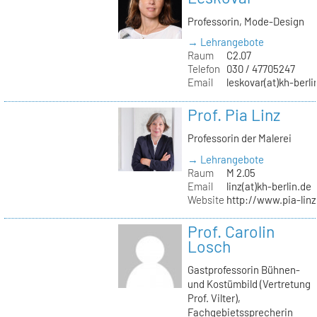
Professorin, Mode-Design
→ Lehrangebote
Raum
C2.07
Telefon
030 / 47705247
Email
leskovar(at)kh-berli
Prof. Pia Linz
Professorin der Malerei
→ Lehrangebote
Raum
M 2.05
Email
linz(at)kh-berlin.de
Website
http://www.pia-lin
Prof. Carolin
Losch
Gastprofessorin Bühnen-
und Kostümbild (Vertretung
Prof. Vilter),
Fachgebietssprecherin