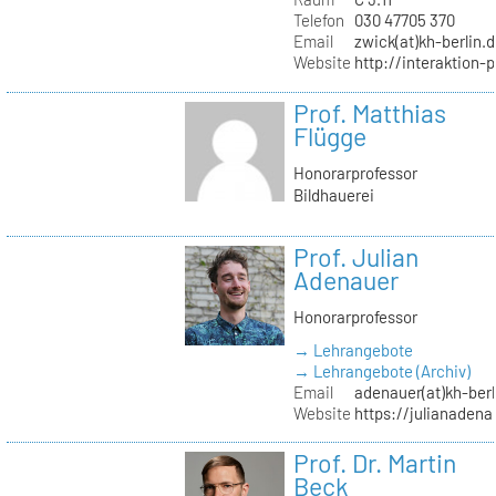
Telefon
030 47705 370
Email
zwick(at)kh-berlin.
Website
http://interaktion-
Prof. Matthias
Flügge
Honorarprofessor
Bildhauerei
Prof. Julian
Adenauer
Honorarprofessor
→ Lehrangebote
→ Lehrangebote (Archiv)
Email
adenauer(at)kh-berl
Website
https://julianadena
Prof. Dr. Martin
Beck