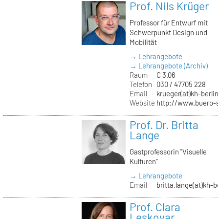
Prof. Nils Krüger
Professor für Entwurf mit
Schwerpunkt Design und
Mobilität
→ Lehrangebote
→ Lehrangebote (Archiv)
Raum
C 3.06
Telefon
030 / 47705 228
Email
krueger(at)kh-berlin
Website
http://www.buero-
Prof. Dr. Britta
Lange
Gastprofessorin "Visuelle
Kulturen"
→ Lehrangebote
Email
britta.lange(at)kh-b
Prof. Clara
Leskovar