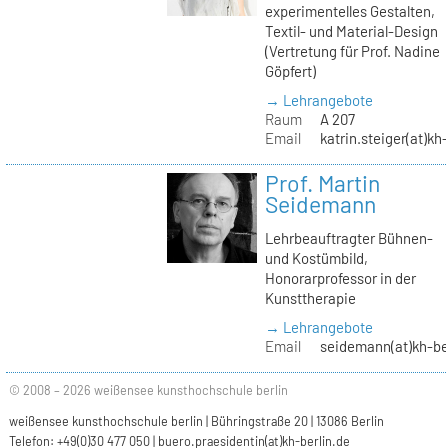
experimentelles Gestalten,
Textil- und Material-Design
(Vertretung für Prof. Nadine
Göpfert)
→ Lehrangebote
Raum
A 207
Email
katrin.steiger(at)kh
Prof. Martin
Seidemann
Lehrbeauftragter Bühnen-
und Kostümbild,
Honorarprofessor in der
Kunsttherapie
→ Lehrangebote
Email
seidemann(at)kh-be
© 2008 – 2026 weißensee kunsthochschule berlin
weißensee kunsthochschule berlin | Bühringstraße 20 | 13086 Berlin
Telefon: +49(0)30 477 050 |
buero.praesidentin(at)kh-berlin.de