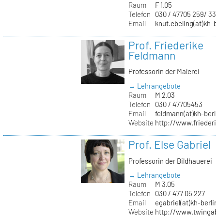
Raum
F 1.05
Telefon
030 / 47705 259/ 33
Email
knut.ebeling(at)kh-b
Prof. Friederike
Feldmann
Professorin der Malerei
→ Lehrangebote
Raum
M 2.03
Telefon
030 / 47705453
Email
feldmann(at)kh-berl
Website
http://www.frieder
Prof. Else Gabriel
Professorin der Bildhauerei
→ Lehrangebote
Raum
M 3.05
Telefon
030 / 477 05 227
Email
egabriel(at)kh-berli
Website
http://www.twingab