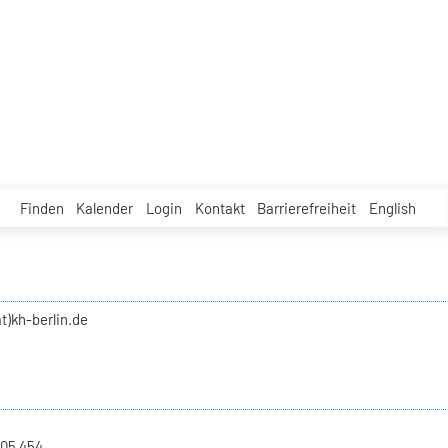
Finden
Kalender
Login
Kontakt
Barrierefreiheit
English
t)kh-berlin.de
 05 454