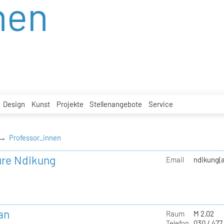
nen
Design
Kunst
Projekte
Stellenangebote
Service
Professor_innen
ure Ndikung
Email
ndikung(a
an
Raum
M 2.02
Telefon
030 / 477