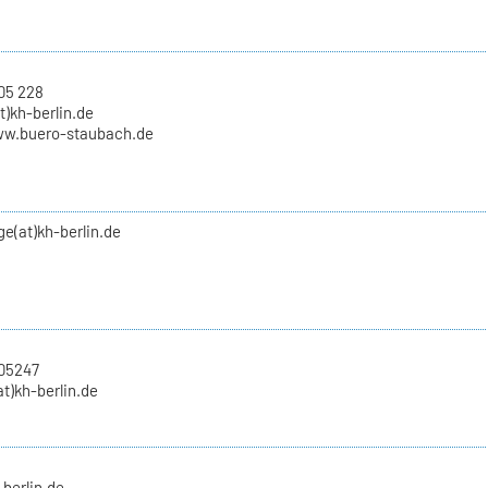
05 228
t)kh-berlin.de
ww.buero-staubach.de
nge(at)kh-berlin.de
705247
at)kh-berlin.de
-berlin.de