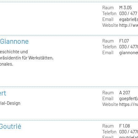
Raum
M 3.05
Telefon
030 / 477
Email
egabriel(
Website
http://w
a Giannone
Raum
F1.07
Telefon
030 / 477
geschichte und
Email
giannone(
räsidentin für Werkstätten,
onales.
rt
Raum
A 207
Email
goepfert(
rial-Design
Website
https://
 Goutrié
Raum
F 1.08
Telefon
030 / 477
Email
goutrie(a