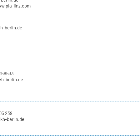
ww.pia-linz.com
kh-berlin.de
2056533
)kh-berlin.de
05 239
)kh-berlin.de