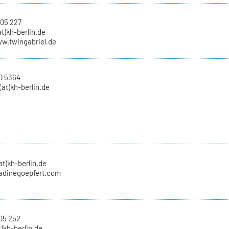
 05 227
at)kh-berlin.de
ww.twingabriel.de
0 5364
at)kh-berlin.de
at)kh-berlin.de
nadinegoepfert.com
05 252
t)kh-berlin.de