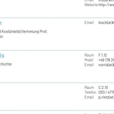
Website
http://w
h
Email
losch(at)
 Kostümbild (Vertretung Prof.
in
is
Raum
F 1.12
Mobil
+49 178 
chichte
Email
norris(at
Raum
C 2.10
Telefon
030 / 477
Email
p.rietz(at