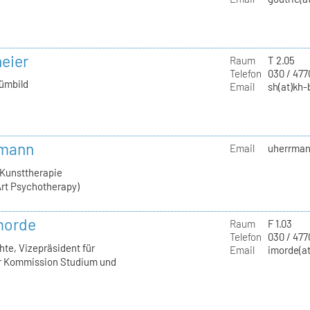
neier
Raum
T 2.05
Telefon
030 / 47
tümbild
Email
sh(at)kh-
rmann
Email
uherrmann
 Kunsttherapie
rt Psychotherapy)
Imorde
Raum
F 1.03
Telefon
030 / 477
hte, Vizepräsident für
Email
imorde(at
er Kommission Studium und