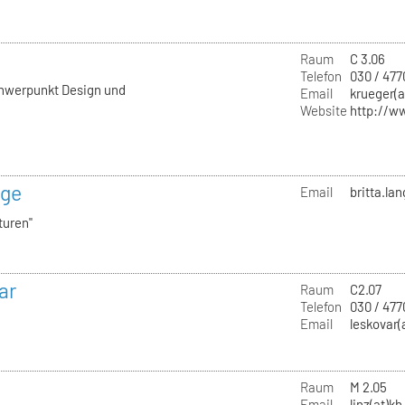
Raum
C 3.06
Telefon
030 / 477
chwerpunkt Design und
Email
krueger(a
Website
http://w
nge
Email
britta.la
turen"
ar
Raum
C2.07
Telefon
030 / 47
Email
leskovar(
Raum
M 2.05
Email
linz(at)kh