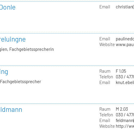
 Donle
Email
christian
reluingne
Email
paulinedo
Website
www.paul
gien, Fachgebietssprecherin
ing
Raum
F 1.05
Telefon
030 / 477
, Fachgebietssprecher
Email
knut.ebel
Feldmann
Raum
M 2.03
Telefon
030 / 47
Email
feldmann(
Website
http://w