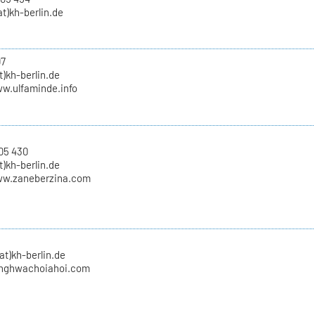
t)kh-berlin.de
07
)kh-berlin.de
ww.ulfaminde.info
05 430
t)kh-berlin.de
ww.zaneberzina.com
at)kh-berlin.de
nghwachoiahoi.com