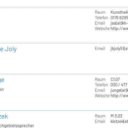
Raum
Kunsthall
Telefon
0176 629
Email
jas(at)kh
Website
http://w
e Joly
Email
jbjoly51(
ge
Raum
C1.07
Telefon
030 / 477
ien
Email
junge(at)
Website
http://w
zek
Raum
M 3.03
Email
klotzek(a
Fachgebietssprecher