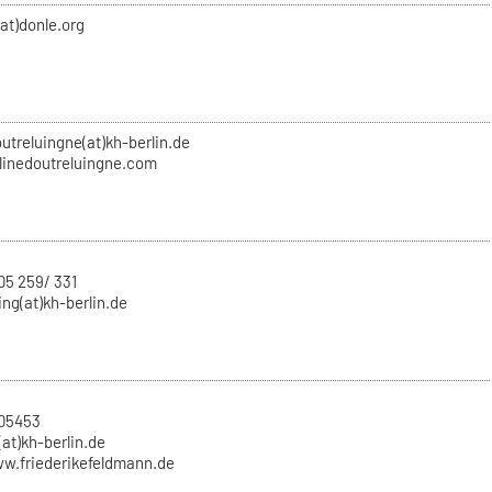
(at)donle.org
utreluingne(at)kh-berlin.de
inedoutreluingne.com
05 259/ 331
ing(at)kh-berlin.de
705453
at)kh-berlin.de
ww.friederikefeldmann.de