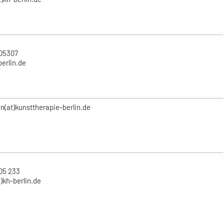
705307
berlin.de
(at)kunsttherapie-berlin.de
05 233
)kh-berlin.de