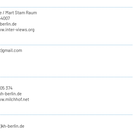
e / Mart Stam Raum
54007
-berlin.de
ww.inter-views.org
at)gmail.com
 05 374
kh-berlin.de
ww.milchhof.net
t)kh-berlin.de