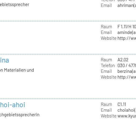
gebietssprecher
Email
ahriman(a
Raum
F 1.11/H 1
Email
aminde(at
Website
http://w
zina
Raum
A2.02
Telefon
030 / 477
on Materialien und
Email
berzina(a
Website
http://w
hoi-ahoi
Raum
C1.11
Email
choiahoi(
achgebietssprecherin
Website
www.kyu