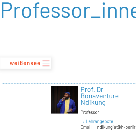
Professor_inn
zum
Inhalt
Prof. Dr
Bonaventure
Ndikung
Professor
→ Lehrangebote
Email
ndikung(at)kh-berli