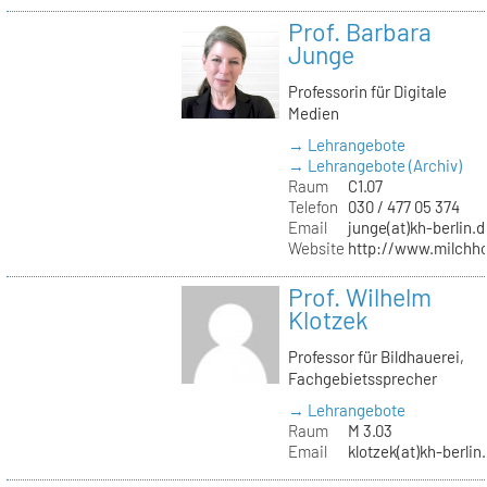
Prof. Barbara
Junge
Professorin für Digitale
Medien
→ Lehrangebote
→ Lehrangebote (Archiv)
Raum
C1.07
Telefon
030 / 477 05 374
Email
junge(at)kh-berlin.d
Website
http://www.milchho
Prof. Wilhelm
Klotzek
Professor für Bildhauerei,
Fachgebietssprecher
→ Lehrangebote
Raum
M 3.03
Email
klotzek(at)kh-berlin