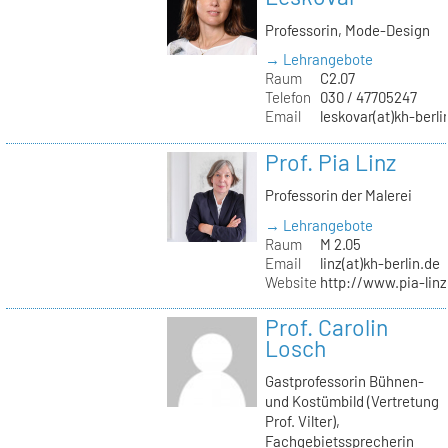
Professorin, Mode-Design
→ Lehrangebote
Raum
C2.07
Telefon
030 / 47705247
Email
leskovar(at)kh-berli
Prof. Pia Linz
Professorin der Malerei
→ Lehrangebote
Raum
M 2.05
Email
linz(at)kh-berlin.de
Website
http://www.pia-lin
Prof. Carolin
Losch
Gastprofessorin Bühnen-
und Kostümbild (Vertretung
Prof. Vilter),
Fachgebietssprecherin