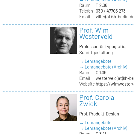
Raum
T 2.06
Telefon
030 / 47705 273
Email
vilter(at)kh-berlin.d
Prof. Wim
Westerveld
Professor für Typografie,
Schriftgestaltung
→ Lehrangebote
→ Lehrangebote (Archiv)
Raum
C 1.06
Email
westerveld(at)kh-be
Website
https://wimwester
Prof. Carola
Zwick
Prof. Produkt-Design
→ Lehrangebote
→ Lehrangebote (Archiv)
Raum
C 3.11