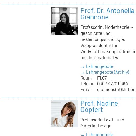
Prof. Dr. Antonella
Giannone
Professorin, Modetheorie, -
geschichte und
Bekleidungssoziologie.
Vizepräsidentin für
Werkstätten, Kooperationen
und Internationales.
→ Lehrangebote
→ Lehrangebote (Archiv)
Raum
F1.07
Telefon
030 / 4770 5364
Email
giannone(at)kh-berl
Prof. Nadine
Göpfert
Professorin Textil- und
Material-Design
→ Lehrangebote