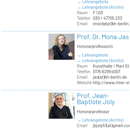
→ Lehrangebote
→ Lehrangebote (Archiv)
Raum
F 1.03
Telefon
030 / 47705 233
Email
imorde(at)kh-berlin
Prof. Dr. Mona Jas
Honorarprofessorin
→ Lehrangebote
→ Lehrangebote (Archiv)
Raum
Kunsthalle / Mart 
Telefon
0176 62954007
Email
jas(at)kh-berlin.de
Website
http://www.inter-v
Prof. Jean-
Baptiste Joly
Honorarprofessor
→ Lehrangebote (Archiv)
Email
jbjoly51(at)gmail.c