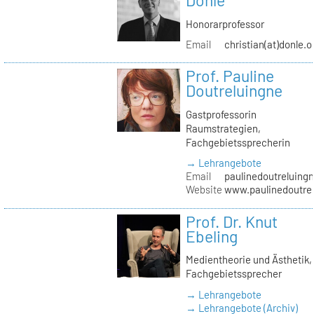
Donle
Honorarprofessor
Email
christian(at)donle.o
Prof. Pauline
Doutreluingne
Gastprofessorin
Raumstrategien,
Fachgebietssprecherin
→ Lehrangebote
Email
paulinedoutreluingn
Website
www.paulinedoutre
Prof. Dr. Knut
Ebeling
Medientheorie und Ästhetik,
Fachgebietssprecher
→ Lehrangebote
→ Lehrangebote (Archiv)