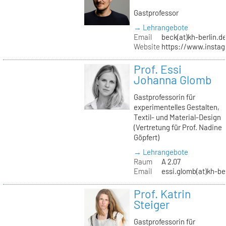
Gastprofessor
→ Lehrangebote
Email
beck(at)kh-berlin.d
Website
https://www.insta
Prof. Essi
Johanna Glomb
Gastprofessorin für
experimentelles Gestalten,
Textil- und Material-Design
(Vertretung für Prof. Nadine
Göpfert)
→ Lehrangebote
Raum
A 2.07
Email
essi.glomb(at)kh-be
Prof. Katrin
Steiger
Gastprofessorin für