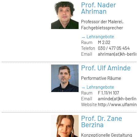
Prof. Nader
Ahriman
Professor der Malerei,
Fachgebietssprecher
→ Lehrangebote
Raum
M 2.02
Telefon
030 / 477 05 454
Email
ahriman(at)kh-berli
Prof. Ulf Aminde
Performative Räume
→ Lehrangebote
Raum
F 1.11/H 107
Email
aminde(at)kh-berlin
Website
http://www.ulfamin
Prof. Dr. Zane
Berzina
Konzeptionelle Gestaltung