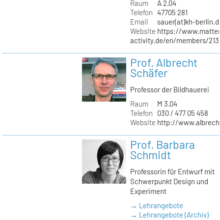
Raum
A 2.04
Telefon
47705 281
Email
sauer(at)kh-berlin.d
Website
https://www.matter
activity.de/en/members/213/
Prof. Albrecht
Schäfer
Professor der Bildhauerei
Raum
M 3.04
Telefon
030 / 477 05 458
Website
http://www.albrech
Prof. Barbara
Schmidt
Professorin für Entwurf mit
Schwerpunkt Design und
Experiment
→ Lehrangebote
→ Lehrangebote (Archiv)