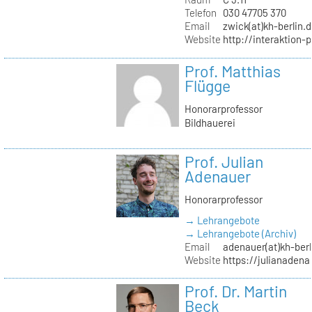
Telefon
030 47705 370
Email
zwick(at)kh-berlin.
Website
http://interaktion-
Prof. Matthias
Flügge
Honorarprofessor
Bildhauerei
Prof. Julian
Adenauer
Honorarprofessor
→ Lehrangebote
→ Lehrangebote (Archiv)
Email
adenauer(at)kh-berl
Website
https://julianadena
Prof. Dr. Martin
Beck