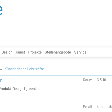
e
Design
Kunst
Projekte
Stellenangebote
Service
Künstlerische Lehrkräfte
r
Raum
C 3.10
Produkt-Design | greenlab
Email
kim.corde