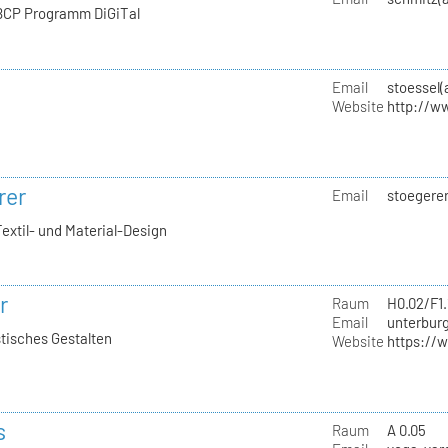
 BCP Programm DiGiTal
Email
stoessel(
Website
http://ww
rer
Email
stoegerer
Textil- und Material-Design
r
Raum
H0.02/F1.
Email
unterburg
stisches Gestalten
Website
https://
s
Raum
A 0.05