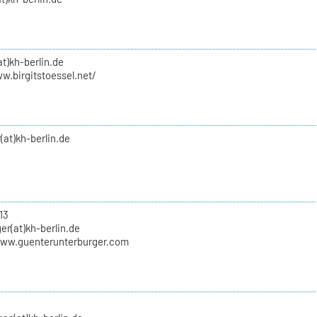
at)kh-berlin.de
w.birgitstoessel.net/
(at)kh-berlin.de
13
er(at)kh-berlin.de
www.guenterunterburger.com