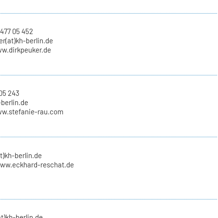
 477 05 452
er(at)kh-berlin.de
ww.dirkpeuker.de
05 243
-berlin.de
ww.stefanie-rau.com
t)kh-berlin.de
www.eckhard-reschat.de
t)kh-berlin.de