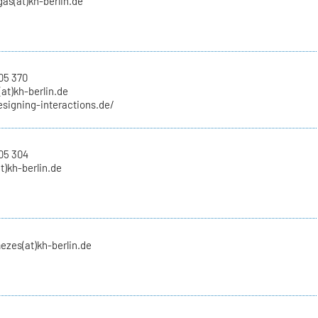
as(at)kh-berlin.de
05 370
at)kh-berlin.de
esigning-interactions.de/
05 304
at)kh-berlin.de
ezes(at)kh-berlin.de