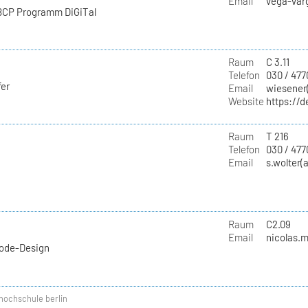
Email
vega-varg
 BCP Programm DiGiTal
Raum
C 3.11
Telefon
030 / 477
fer
Email
wiesener(
Website
https://d
Raum
T 216
Telefon
030 / 477
Email
s.wolter(
Raum
C2.09
Email
nicolas.m
Mode-Design
hochschule berlin