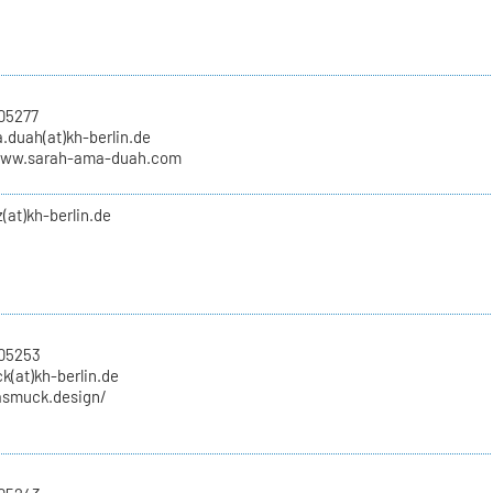
05277
.duah(at)kh-berlin.de
www.sarah-ama-duah.com
(at)kh-berlin.de
705253
k(at)kh-berlin.de
rasmuck.design/