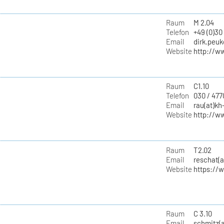
Raum
M 2.04
Telefon
+49 (0)30
Email
dirk.peuk
Website
http://w
Raum
C1.10
Telefon
030 / 477
Email
rau(at)kh
Website
http://w
Raum
T2.02
Email
reschat(a
Website
https://
Raum
C 3.10
Email
schmitz(a