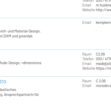
Telefon
030 / 47
Email
m.huebner
Website
http://ww
Email
kempkens
xtil- und Material-Design,
t | DXM und greenlab
Raum
C2.09
Telefon
030 / 477
 Mode-Design, +dimensions
Email
madej(at)
Website
https://
tro
Raum
C 2.09
Email
morsdecas
Plastisches
g, Ansprechpartnerin für