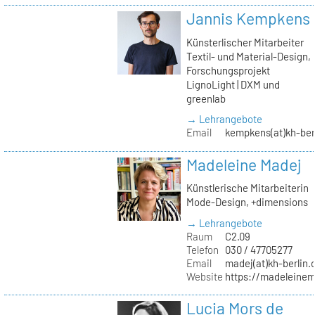
Jannis Kempkens
Künsterlischer Mitarbeiter
Textil- und Material-Design,
Forschungsprojekt
LignoLight | DXM und
greenlab
→ Lehrangebote
Email
kempkens(at)kh-ber
Madeleine Madej
Künstlerische Mitarbeiterin
Mode-Design, +dimensions
→ Lehrangebote
Raum
C2.09
Telefon
030 / 47705277
Email
madej(at)kh-berlin.
Website
https://madeleinem
Lucia Mors de