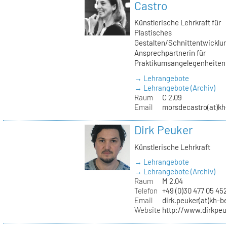
Castro
Künstlerische Lehrkraft für
Plastisches
Gestalten/Schnittentwicklun
Ansprechpartnerin für
Praktikumsangelegenheiten
→ Lehrangebote
→ Lehrangebote (Archiv)
Raum
C 2.09
Email
morsdecastro(at)kh-
Dirk Peuker
Künstlerische Lehrkraft
→ Lehrangebote
→ Lehrangebote (Archiv)
Raum
M 2.04
Telefon
+49 (0)30 477 05 45
Email
dirk.peuker(at)kh-be
Website
http://www.dirkpeu