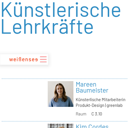
Künstlerische
zum
Inhalt
Lehrkräfte
Mareen
Baumeister
Künsterlische Mitarbeiterin
Produkt-Design | greenlab
Raum
C 3.10
Kim Cordes