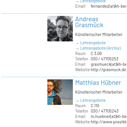
→ Lehrangebote
Email
fernandez(at)kh-ber
Andreas
Grasmück
Künstlerischer Mitarbeiter
→ Lehrangebote
→ Lehrangebote (Archiv)
Raum
C 3.09
Telefon
030 / 47705253
Email
grasmueck(at)kh-be
Website
http://grasmuck.de
Matthias Hübner
Künstlerischer Mitarbeiter
→ Lehrangebote
Raum
C 110
Telefon
030 / 47705243
Email
m.huebner(at)kh-ber
Website
http://www.possible