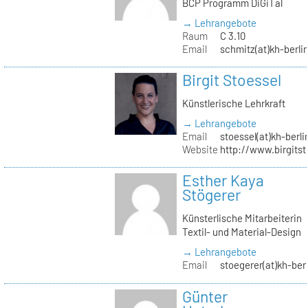
BCP Programm DiGiTal
→ Lehrangebote
Raum
C 3.10
Email
schmitz(at)kh-berli
Birgit Stoessel
Künstlerische Lehrkraft
→ Lehrangebote
Email
stoessel(at)kh-berli
Website
http://www.birgitst
Esther Kaya
Stögerer
Künsterlische Mitarbeiterin
Textil- und Material-Design
→ Lehrangebote
Email
stoegerer(at)kh-ber
Günter