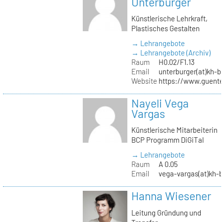
Unterburger
Künstlerische Lehrkraft,
Plastisches Gestalten
→ Lehrangebote
→ Lehrangebote (Archiv)
Raum
H0.02/F1.13
Email
unterburger(at)kh-b
Website
https://www.guent
Nayeli Vega
Vargas
Künstlerische Mitarbeiterin
BCP Programm DiGiTal
→ Lehrangebote
Raum
A 0.05
Email
vega-vargas(at)kh-b
Hanna Wiesener
Leitung Gründung und