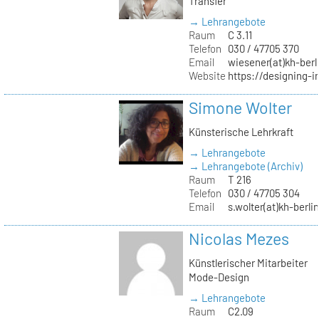
Transfer
→ Lehrangebote
Raum
C 3.11
Telefon
030 / 47705 370
Email
wiesener(at)kh-berl
Website
https://designing-i
Simone Wolter
Künsterische Lehrkraft
→ Lehrangebote
→ Lehrangebote (Archiv)
Raum
T 216
Telefon
030 / 47705 304
Email
s.wolter(at)kh-berli
Nicolas Mezes
Künstlerischer Mitarbeiter
Mode-Design
→ Lehrangebote
Raum
C2.09