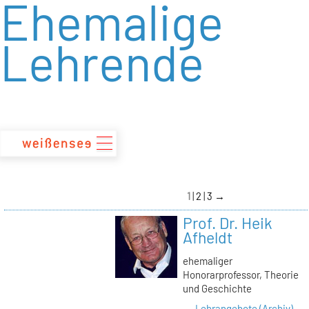
Ehemalige
zum
Inhalt
Lehrende
1
2
3
→
Prof. Dr. Heik
Afheldt
ehemaliger
Honorarprofessor, Theorie
und Geschichte
→ Lehrangebote (Archiv)