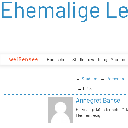
Ehemalige L
zum
Inhalt
Hochschule
Studienbewerbung
Studium
Studium
Personen
←
1
2
3
Annegret Banse
Ehemalige künstlerische Mita
Flächendesign