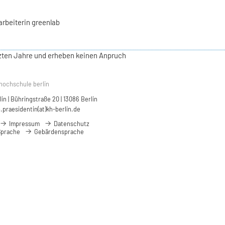
arbeiterin greenlab
etzten Jahre und erheben keinen Anpruch
hochschule berlin
n | Bühringstraße 20 | 13086 Berlin
.praesidentin(at)kh-berlin.de
Impressum
Datenschutz
Sprache
Gebärdensprache