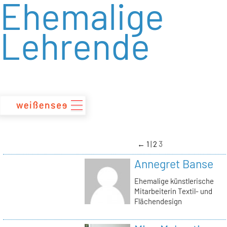
Ehemalige
zum
Inhalt
Lehrende
←
1
2
3
Annegret Banse
Ehemalige künstlerische
Mitarbeiterin Textil- und
Flächendesign