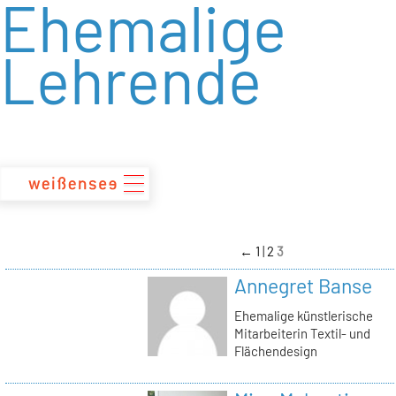
Ehemalige
zum
Inhalt
Lehrende
←
1
2
3
Annegret Banse
Ehemalige künstlerische
Mitarbeiterin Textil- und
Flächendesign