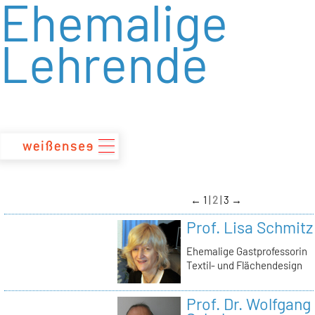
Ehemalige
zum
Inhalt
Lehrende
←
1
2
3
→
Prof. Lisa Schmitz
Ehemalige Gastprofessorin
Textil- und Flächendesign
Prof. Dr. Wolfgang