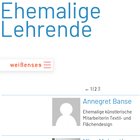
Ehemalige
zum
Inhalt
Lehrende
←
1
2
3
Annegret Banse
Ehemalige künstlerische
Mitarbeiterin Textil- und
Flächendesign