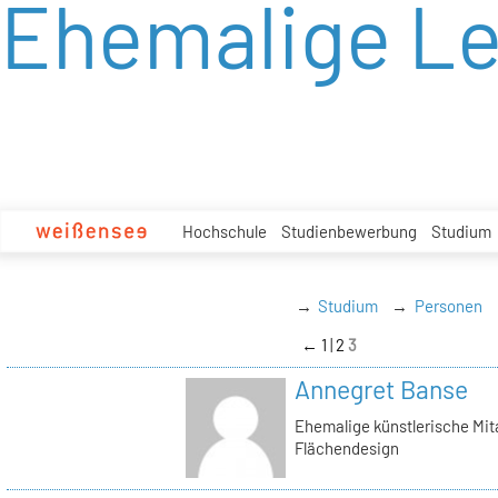
Ehemalige L
zum
Inhalt
Hochschule
Studienbewerbung
Studium
Studium
Personen
←
1
2
3
Annegret Banse
Ehemalige künstlerische Mita
Flächendesign