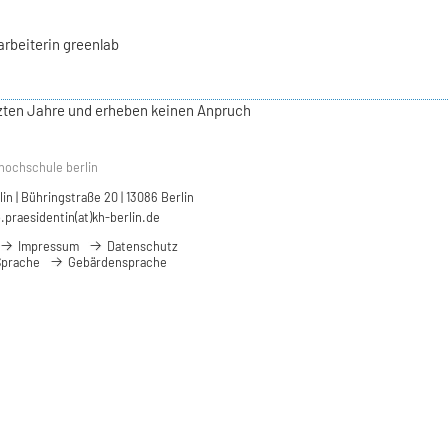
arbeiterin greenlab
etzten Jahre und erheben keinen Anpruch
hochschule berlin
n | Bühringstraße 20 | 13086 Berlin
.praesidentin(at)kh-berlin.de
Impressum
Datenschutz
Sprache
Gebärdensprache