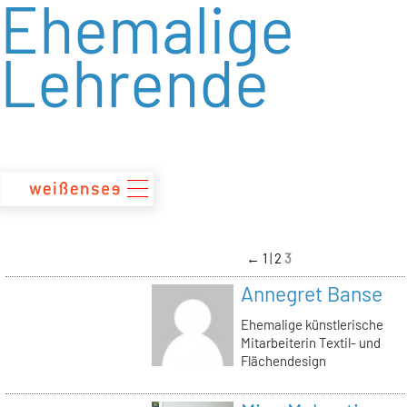
Ehemalige
zum
Inhalt
Lehrende
←
1
2
3
Annegret Banse
Ehemalige künstlerische
Mitarbeiterin Textil- und
Flächendesign