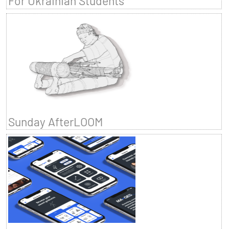
For Ukrainian Students
Sunday AfterLOOM