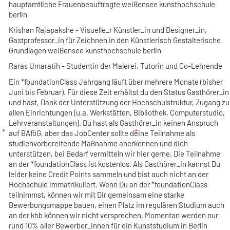
hauptamtliche Frauenbeauftragte weißensee kunsthochschule
berlin
Krishan Rajapakshe
- Visuelle_r Künstler_in und Designer_in,
Gastprofessor_in für Zeichnen in den Künstlerisch Gestalterische
Grundlagen weißensee kunsthochschule berlin
Raras Umaratih
- Studentin der Malerei, Tutorin und Co-Lehrende
Ein *foundationClass Jahrgang läuft über mehrere Monate (bisher
Juni bis Februar). Für diese Zeit erhältst du den Status Gasthörer_in
und hast, Dank der Unterstützung der Hochschulstruktur, Zugang zu
allen Einrichtungen (u.a. Werkstätten, Bibliothek, Computerstudio,
Lehrveranstaltungen). Du hast als Gasthörer_in keinen Anspruch
auf BAföG, aber das JobCenter sollte deine Teilnahme als
studienvorbereitende Maßnahme anerkennen und dich
unterstützen, bei Bedarf vermitteln wir hier gerne. Die Teilnahme
an der *foundationClass ist kostenlos. Als Gasthörer_in kannst Du
leider keine Credit Points sammeln und bist auch nicht an der
Hochschule immatrikuliert. Wenn Du an der *foundationClass
teilnimmst, können wir mit Dir gemeinsam eine starke
Bewerbungsmappe bauen, einen Platz im regulären Studium auch
an der khb können wir nicht versprechen. Momentan werden nur
rund 10% aller Bewerber_innen für ein Kunststudium in Berlin