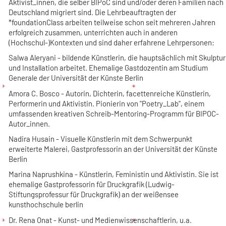
Aktivist_innen, die selber BIPoC sind und/oder deren Familien nach
Deutschland migriert sind. Die Lehrbeauftragten der
*foundationClass arbeiten teilweise schon seit mehreren Jahren
erfolgreich zusammen, unterrichten auch in anderen
(Hochschul-)Kontexten und sind daher erfahrene Lehrpersonen:
Salwa Aleryani
- bildende Künstlerin, die hauptsächlich mit Skulptur
und Installation arbeitet. Ehemalige Gastdozentin am Studium
Generale der Universität der Künste Berlin
Amora C. Bosco -
Autorin, Dichterin, facettenreiche Künstlerin,
Performerin und Aktivistin. Pionierin von "Poetry_Lab", einem
umfassenden kreativen Schreib-Mentoring-Programm für BIPOC-
Autor_innen.
Nadira Husain
- Visuelle Künstlerin mit dem Schwerpunkt
erweiterte Malerei, Gastprofessorin an der Universität der Künste
Berlin
Marina Naprushkina
- Künstlerin, Feministin und Aktivistin. Sie ist
ehemalige Gastprofessorin für Druckgrafik (Ludwig-
Stiftungsprofessur für Druckgrafik) an der weißensee
kunsthochschule berlin
Dr. Rena Onat
- Kunst- und Medienwissenschaftlerin, u.a.