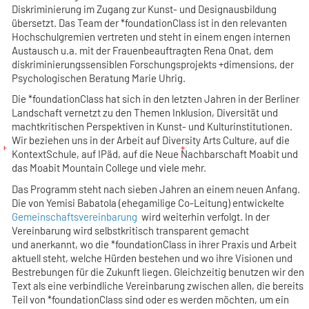
Diskriminierung im Zugang zur Kunst- und Designausbildung
übersetzt. Das Team der *foundationClass ist in den relevanten
Hochschulgremien vertreten und steht in einem engen internen
Austausch u.a. mit der Frauenbeauftragten Rena Onat, dem
diskriminierungssensiblen Forschungsprojekts +dimensions, der
Psychologischen Beratung Marie Uhrig.
Die *foundationClass hat sich in den letzten Jahren in der Berliner
Landschaft vernetzt zu den Themen Inklusion, Diversität und
machtkritischen Perspektiven in Kunst- und Kulturinstitutionen.
Wir beziehen uns in der Arbeit auf Diversity Arts Culture, auf die
KontextSchule, auf IPäd, auf die Neue Nachbarschaft Moabit und
das Moabit Mountain College und viele mehr.
Das Programm steht nach sieben Jahren an einem neuen Anfang.
Die von Yemisi Babatola (ehegamilige Co-Leitung) entwickelte
Gemeinschaftsvereinbarung
wird weiterhin verfolgt. In der
Vereinbarung wird selbstkritisch transparent gemacht
und anerkannt, wo die *foundationClass in ihrer Praxis und Arbeit
aktuell steht, welche Hürden bestehen und wo ihre Visionen und
Bestrebungen für die Zukunft liegen. Gleichzeitig benutzen wir den
Text als eine verbindliche Vereinbarung zwischen allen, die bereits
Teil von *foundationClass sind oder es werden möchten, um ein