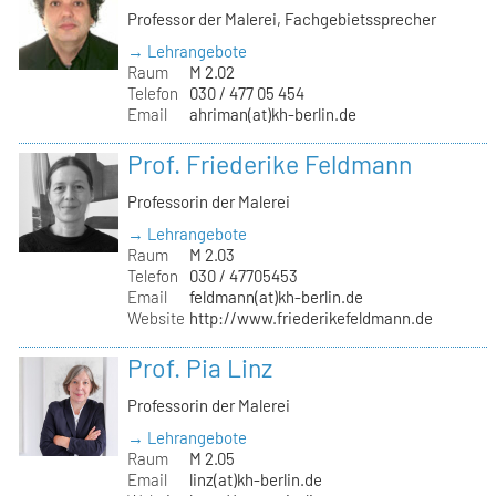
Professor der Malerei, Fachgebietssprecher
→ Lehrangebote
Raum
M 2.02
Telefon
030 / 477 05 454
Email
ahriman(at)kh-berlin.de
Prof. Friederike Feldmann
Professorin der Malerei
→ Lehrangebote
Raum
M 2.03
Telefon
030 / 47705453
Email
feldmann(at)kh-berlin.de
Website
http://www.friederikefeldmann.de
Prof. Pia Linz
Professorin der Malerei
→ Lehrangebote
Raum
M 2.05
Email
linz(at)kh-berlin.de