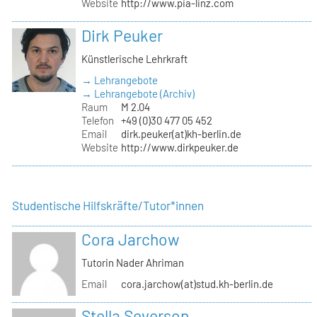
Website
http://www.pia-linz.com
Dirk Peuker
Künstlerische Lehrkraft
→ Lehrangebote
→ Lehrangebote (Archiv)
Raum
M 2.04
Telefon
+49 (0)30 477 05 452
Email
dirk.peuker(at)kh-berlin.de
Website
http://www.dirkpeuker.de
Studentische Hilfskräfte/Tutor*innen
Cora Jarchow
Tutorin Nader Ahriman
Email
cora.jarchow(at)stud.kh-berlin.de
Stella Severson