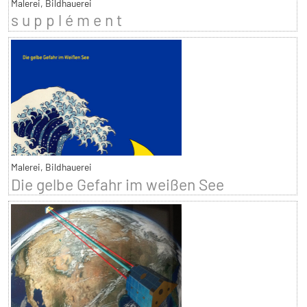
Malerei, Bildhauerei
s u p p l é m e n t
Malerei, Bildhauerei
Die gelbe Gefahr im weißen See