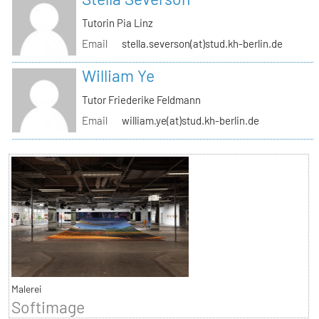
Tutorin Pia Linz
Email
stella.severson(at)stud.kh-berlin.de
William Ye
Tutor Friederike Feldmann
Email
william.ye(at)stud.kh-berlin.de
Malerei
Softimage