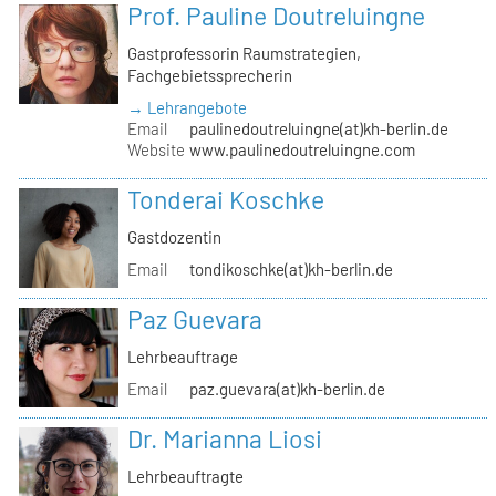
Prof. Pauline Doutreluingne
Gastprofessorin Raumstrategien,
Fachgebietssprecherin
→ Lehrangebote
Email
paulinedoutreluingne(at)kh-berlin.de
Website
www.paulinedoutreluingne.com
Tonderai Koschke
Gastdozentin
Email
tondikoschke(at)kh-berlin.de
Paz Guevara
Lehrbeauftrage
Email
paz.guevara(at)kh-berlin.de
Dr. Marianna Liosi
Lehrbeauftragte