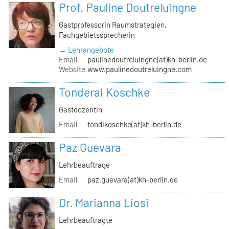
Prof. Pauline Doutreluingne
Gastprofessorin Raumstrategien,
Fachgebietssprecherin
→ Lehrangebote
Email
paulinedoutreluingne(at)kh-berlin.de
Website
www.paulinedoutreluingne.com
Tonderai Koschke
Gastdozentin
Email
tondikoschke(at)kh-berlin.de
Paz Guevara
Lehrbeauftrage
Email
paz.guevara(at)kh-berlin.de
Dr. Marianna Liosi
Lehrbeauftragte