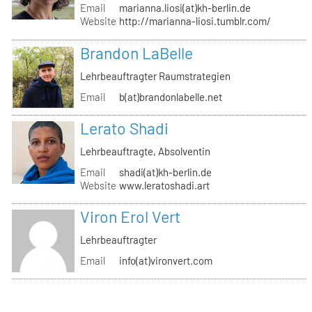
Email
marianna.liosi(at)kh-berlin.de
Website
http://marianna-liosi.tumblr.com/
Brandon LaBelle
Lehrbeauftragter Raumstrategien
Email
b(at)brandonlabelle.net
Lerato Shadi
Lehrbeauftragte, Absolventin
Email
shadi(at)kh-berlin.de
Website
www.leratoshadi.art
Viron Erol Vert
Lehrbeauftragter
Email
info(at)vironvert.com