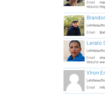
Email
mar
Website
htt
Brandon
Lehrbeauftr
Email
b(a
Lerato 
Lehrbeauftr
Email
sha
Website
www
Viron Er
Lehrbeauftr
Email
inf