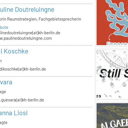
auline Doutreluingne
orin Raumstrategien, Fachgebietssprecherin
bote
linedoutreluingne(at)kh-berlin.de
.paulinedoutreluingne.com
i Koschke
n
dikoschke(at)kh-berlin.de
vara
rage
.guevara(at)kh-berlin.de
anna Liosi
agte