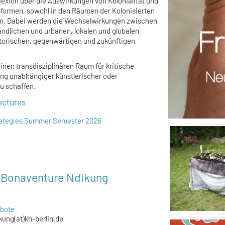
flexion über die Auswirkungen von Kolonialität und
dsformen, sowohl in den Räumen der Kolonisierten
den. Dabei werden die Wechselwirkungen zwischen
ländlichen und urbanen, lokalen und globalen
torischen, gegenwärtigen und zukünftigen
einen transdisziplinären Raum für kritische
ung unabhängiger künstlerischer oder
u schaffen.
ectures
trategies Summer Semester 2026
r Bonaventure Ndikung
bote
kung(at)kh-berlin.de