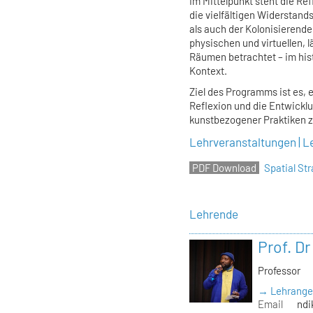
Im Mittelpunkt steht die Re
die vielfältigen Widerstan
als auch der Kolonisieren
physischen und virtuellen, 
Räumen betrachtet – im his
Kontext.
Ziel des Programms ist es, 
Reflexion und die Entwickl
kunstbezogener Praktiken z
Lehrveranstaltungen | L
Spatial S
Lehrende
Prof. D
Professor
→ Lehrange
Email
ndi