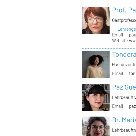
Prof. P
Gastprofess
→ Lehrange
Email
pau
Website
www
Tondera
Gastdozenti
Email
ton
Paz Gue
Lehrbeauft
Email
paz
Dr. Mari
Lehrbeauftr