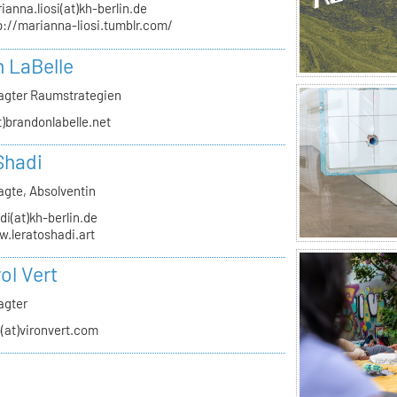
ianna.liosi(at)kh-berlin.de
p://marianna-liosi.tumblr.com/
 LaBelle
agter Raumstrategien
t)brandonlabelle.net
Shadi
agte, Absolventin
di(at)kh-berlin.de
.leratoshadi.art
ol Vert
agter
o(at)vironvert.com