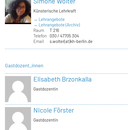
Simone Wolter
Künsterische Lehrkraft
→ Lehrangebote
→ Lehrangebote (Archiv)
Raum
T 216
Telefon
030 / 47705 304
Email
s.wolter(at)kh-berlin.de
Gastdozent_innen
Elisabeth Brzonkalla
Gastdozentin
Nicole Förster
Gastdozentin