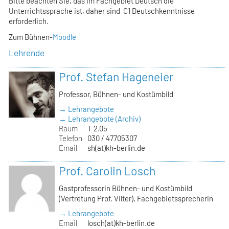
Bitte beachten Sie, das im Fachgebiet Deutsch die
Unterrichtssprache ist, daher sind C1 Deutschkenntnisse
erforderlich.
Zum Bühnen-
Moodle
Lehrende
Prof. Stefan Hageneier
Professor, Bühnen- und Kostümbild
→ Lehrangebote
→ Lehrangebote (Archiv)
Raum
T 2.05
Telefon
030 / 47705307
Email
sh(at)kh-berlin.de
Prof. Carolin Losch
Gastprofessorin Bühnen- und Kostümbild
(Vertretung Prof. Vilter), Fachgebietssprecherin
→ Lehrangebote
Email
losch(at)kh-berlin.de