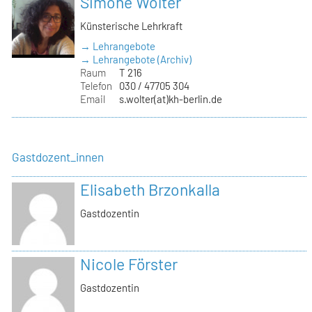
Simone Wolter
Künsterische Lehrkraft
→ Lehrangebote
→ Lehrangebote (Archiv)
Raum
T 216
Telefon
030 / 47705 304
Email
s.wolter(at)kh-berlin.de
Gastdozent_innen
Elisabeth Brzonkalla
Gastdozentin
Nicole Förster
Gastdozentin