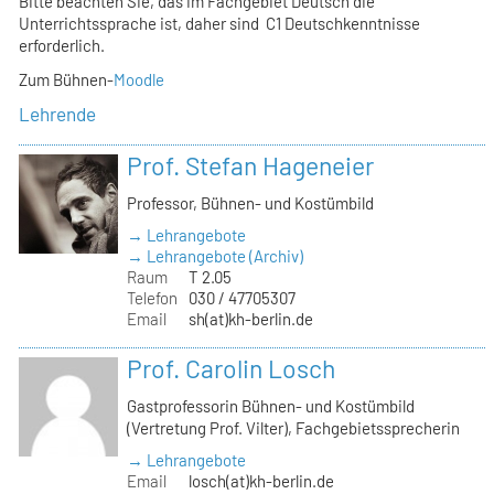
Bitte beachten Sie, das im Fachgebiet Deutsch die
Unterrichtssprache ist, daher sind C1 Deutschkenntnisse
erforderlich.
Zum Bühnen-
Moodle
Lehrende
Prof. Stefan Hageneier
Professor, Bühnen- und Kostümbild
→ Lehrangebote
→ Lehrangebote (Archiv)
Raum
T 2.05
Telefon
030 / 47705307
Email
sh(at)kh-berlin.de
Prof. Carolin Losch
Gastprofessorin Bühnen- und Kostümbild
(Vertretung Prof. Vilter), Fachgebietssprecherin
→ Lehrangebote
Email
losch(at)kh-berlin.de