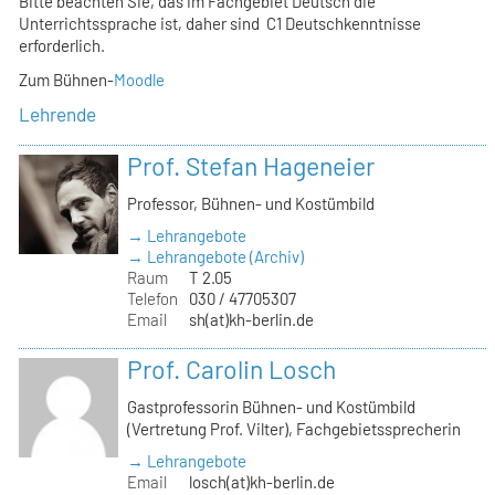
Bitte beachten Sie, das im Fachgebiet Deutsch die
Unterrichtssprache ist, daher sind C1 Deutschkenntnisse
erforderlich.
Zum Bühnen-
Moodle
Lehrende
Prof. Stefan Hageneier
Professor, Bühnen- und Kostümbild
→ Lehrangebote
→ Lehrangebote (Archiv)
Raum
T 2.05
Telefon
030 / 47705307
Email
sh(at)kh-berlin.de
Prof. Carolin Losch
Gastprofessorin Bühnen- und Kostümbild
(Vertretung Prof. Vilter), Fachgebietssprecherin
→ Lehrangebote
Email
losch(at)kh-berlin.de