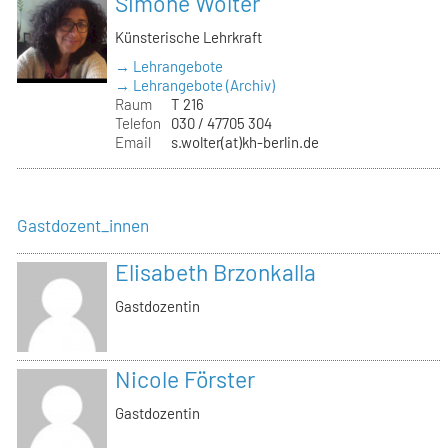
Simone Wolter
Künsterische Lehrkraft
→ Lehrangebote
→ Lehrangebote (Archiv)
Raum
T 216
Telefon
030 / 47705 304
Email
s.wolter(at)kh-berlin.de
Gastdozent_innen
Elisabeth Brzonkalla
Gastdozentin
Nicole Förster
Gastdozentin