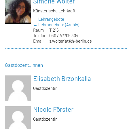
Simone Wolter
Künsterische Lehrkraft
→ Lehrangebote
→ Lehrangebote (Archiv)
Raum
T 216
Telefon
030 / 47705 304
Email
s.wolter(at)kh-berlin.de
Gastdozent_innen
Elisabeth Brzonkalla
Gastdozentin
Nicole Förster
Gastdozentin