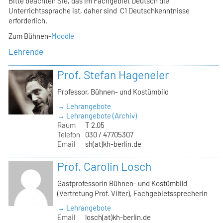
Bitte beachten Sie, das im Fachgebiet Deutsch die
Unterrichtssprache ist, daher sind C1 Deutschkenntnisse
erforderlich.
Zum Bühnen-
Moodle
Lehrende
Prof. Stefan Hageneier
Professor, Bühnen- und Kostümbild
→ Lehrangebote
→ Lehrangebote (Archiv)
Raum
T 2.05
Telefon
030 / 47705307
Email
sh(at)kh-berlin.de
Prof. Carolin Losch
Gastprofessorin Bühnen- und Kostümbild
(Vertretung Prof. Vilter), Fachgebietssprecherin
→ Lehrangebote
Email
losch(at)kh-berlin.de