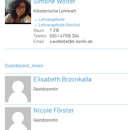
Simone Wolter
Künsterische Lehrkraft
→ Lehrangebote
→ Lehrangebote (Archiv)
Raum
T 216
Telefon
030 / 47705 304
Email
s.wolter(at)kh-berlin.de
Gastdozent_innen
Elisabeth Brzonkalla
Gastdozentin
Nicole Förster
Gastdozentin