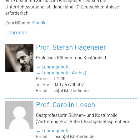
Bitte beachten Sie, das im Fachgebiet Deutsch die
Unterrichtssprache ist, daher sind C1 Deutschkenntnisse
erforderlich.
Zum Bühnen-
Moodle
Lehrende
Prof. Stefan Hageneier
Professor, Bühnen- und Kostümbild
→ Lehrangebote
→ Lehrangebote (Archiv)
Raum
T 2.05
Telefon
030 / 47705307
Email
sh(at)kh-berlin.de
Prof. Carolin Losch
Gastprofessorin Bühnen- und Kostümbild
(Vertretung Prof. Vilter), Fachgebietssprecherin
→ Lehrangebote
Email
losch(at)kh-berlin.de