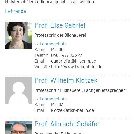
Meisterschülerstudium angeschlossen werden.
Lehrende
Prof. Else Gabriel
Professorin der Bildhauerei
→ Lehrangebote
Raum
M 3.05
Telefon
030 / 477 05 227
Email
egabriel(at)kh-berlin.de
Website
http://www.twingabriel.de
Prof. Wilhelm Klotzek
Professor für Bildhauerei, Fachgebietssprecher
→ Lehrangebote
Raum
M 3.03
Email
klotzek(at)kh-berlin.de
Prof. Albrecht Schäfer
Professor der Bildhauerei