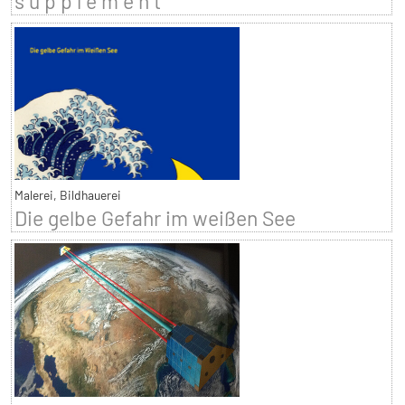
s u p p l é m e n t
Malerei, Bildhauerei
Die gelbe Gefahr im weißen See