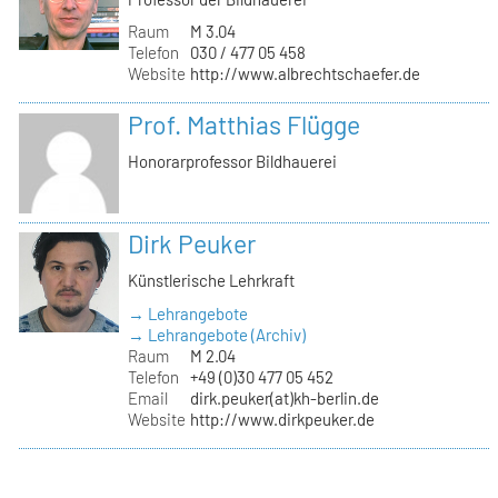
Raum
M 3.04
Telefon
030 / 477 05 458
Website
http://www.albrechtschaefer.de
Prof. Matthias Flügge
Honorarprofessor Bildhauerei
Dirk Peuker
Künstlerische Lehrkraft
→ Lehrangebote
→ Lehrangebote (Archiv)
Raum
M 2.04
Telefon
+49 (0)30 477 05 452
Email
dirk.peuker(at)kh-berlin.de
Website
http://www.dirkpeuker.de