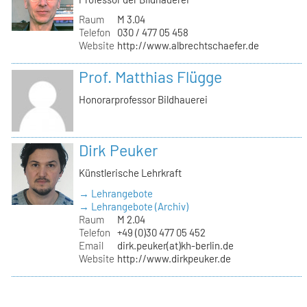
Raum
M 3.04
Telefon
030 / 477 05 458
Website
http://www.albrechtschaefer.de
Prof. Matthias Flügge
Honorarprofessor Bildhauerei
Dirk Peuker
Künstlerische Lehrkraft
→ Lehrangebote
→ Lehrangebote (Archiv)
Raum
M 2.04
Telefon
+49 (0)30 477 05 452
Email
dirk.peuker(at)kh-berlin.de
Website
http://www.dirkpeuker.de