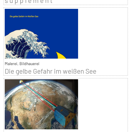
s u p p l é m e n t
Malerei, Bildhauerei
Die gelbe Gefahr im weißen See