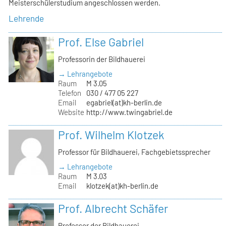
Meisterschülerstudium angeschlossen werden.
Lehrende
Prof. Else Gabriel
Professorin der Bildhauerei
→ Lehrangebote
Raum
M 3.05
Telefon
030 / 477 05 227
Email
egabriel(at)kh-berlin.de
Website
http://www.twingabriel.de
Prof. Wilhelm Klotzek
Professor für Bildhauerei, Fachgebietssprecher
→ Lehrangebote
Raum
M 3.03
Email
klotzek(at)kh-berlin.de
Prof. Albrecht Schäfer
Professor der Bildhauerei