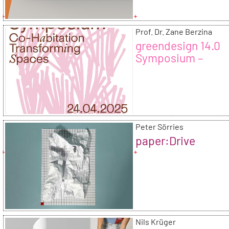
Prof. Dr. Zane Berzina
greendesign 14.0
Symposium –
COHABITATION –
Transformation v
Räumen
Peter Sörries
paper:Drive
Nils Krüger