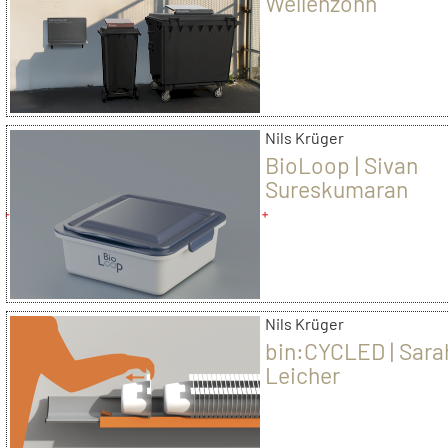
Wellenzohn
Nils Krüger
BioLoop | Sivan
Sureskumaran
Nils Krüger
bin:CYCLED | Sara
Leicher