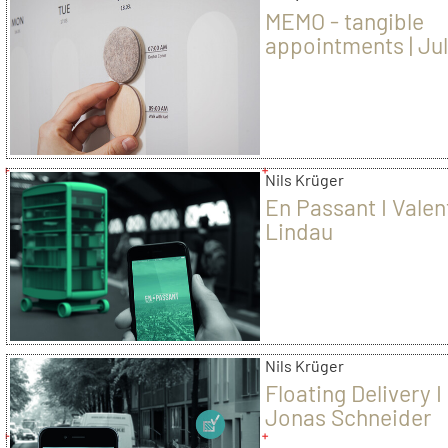
MEMO - tangible
appointments | Jul
Hunold
Nils Krüger
En Passant I Valen
Lindau
Nils Krüger
Floating Delivery I
Jonas Schneider