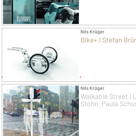
Nils Krüger
Bike+ I Stefan Brü
Nils Krüger
Walkable Street I 
Stohn, Paula Schus
Jhuting Yang