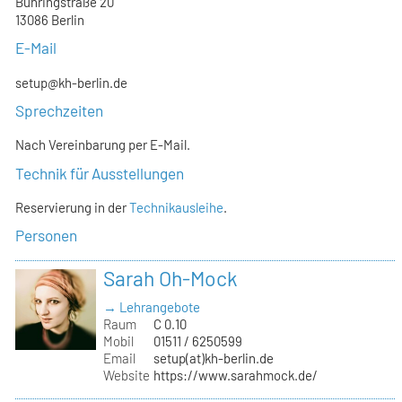
Bühringstraße 20
13086 Berlin
E-Mail
setup@kh-berlin.de
Sprechzeiten
Nach Vereinbarung per E-Mail.
Technik für Ausstellungen
Reservierung in der
Technikausleihe
.
Personen
Sarah Oh-Mock
→ Lehrangebote
Raum
C 0.10
Mobil
01511 / 6250599
Email
setup(at)kh-berlin.de
Website
https://www.sarahmock.de/