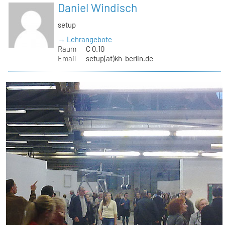
Daniel Windisch
setup
→ Lehrangebote
Raum
C 0.10
Email
setup(at)kh-berlin.de