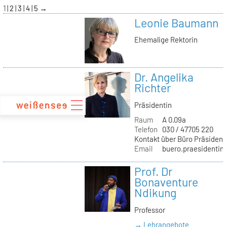
zum
1
2
3
4
5
→
Inhalt
Leonie Baumann
Ehemalige Rektorin
Dr. Angelika
Richter
Präsidentin
Raum
A 0.09a
Telefon
030 / 47705 220
Kontakt über Büro Präsident
Email
buero.praesidentin(
Prof. Dr
Bonaventure
Ndikung
Professor
→ Lehrangebote