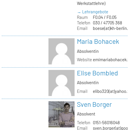
Werkstattlehre)
→ Lehrangebote
Raum
F0.04 / F0.05
Telefon
030 / 47705 368
Email
boese(at)kh-berlin.
Maria Bohacek
Absolventin
Website
emimariabohacek.w
Elise Bombled
Absolventin
Email
elibo320(at)yahoo.f
Sven Borger
Absolvent
Telefon
0151-56016048
Email
sven.borger(at)goo