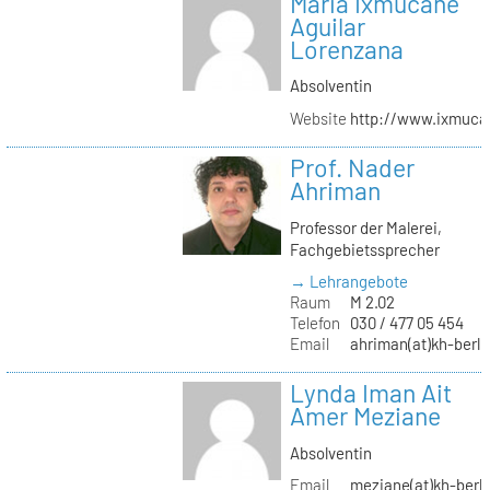
Maria Ixmucané
Aguilar
Lorenzana
Absolventin
Website
http://www.ixmuca
Prof. Nader
Ahriman
Professor der Malerei,
Fachgebietssprecher
→ Lehrangebote
Raum
M 2.02
Telefon
030 / 477 05 454
Email
ahriman(at)kh-berli
Lynda Iman Ait
Amer Meziane
Absolventin
Email
meziane(at)kh-berli