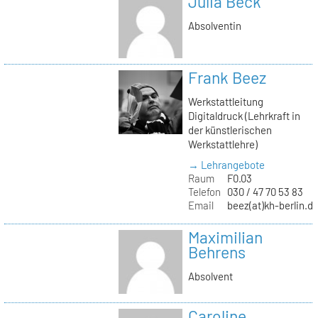
Julia Beck
Absolventin
Frank Beez
Werkstattleitung
Digitaldruck (Lehrkraft in
der künstlerischen
Werkstattlehre)
→ Lehrangebote
Raum
F0.03
Telefon
030 / 47 70 53 83
Email
beez(at)kh-berlin.d
Maximilian
Behrens
Absolvent
Caroline