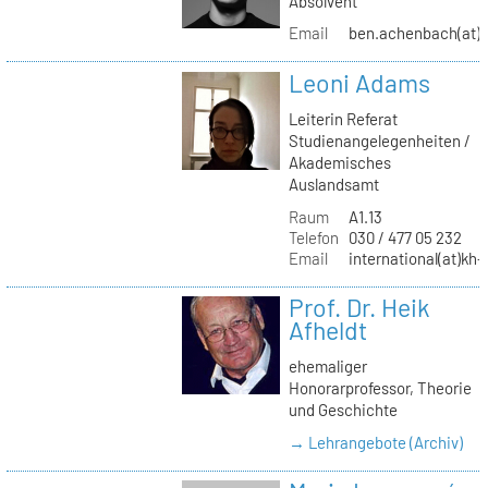
Absolvent
Email
ben.achenbach(at)
Leoni Adams
Leiterin Referat
Studienangelegenheiten /
Akademisches
Auslandsamt
Raum
A1.13
Telefon
030 / 477 05 232
Email
international(at)kh-
Prof. Dr. Heik
Afheldt
ehemaliger
Honorarprofessor, Theorie
und Geschichte
→ Lehrangebote (Archiv)