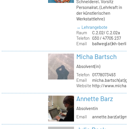
Schneiderei, Vorsitz
Personalrat, (Lehrkraft in
der künstlerischen
Werkstattlehre)
→ Lehrangebote
Raum
C.2.02/ C.2.02a
Telefon
030 / 47705 237
Email
ballweg(at)kh-berlin
Micha Bartsch
Absolvent(in)
Telefon
01778073493
Email
micha.bartsch(at)g
Website
http://www.michaba
Annette Barz
Absolventin
Email
annette.barz(at)gm