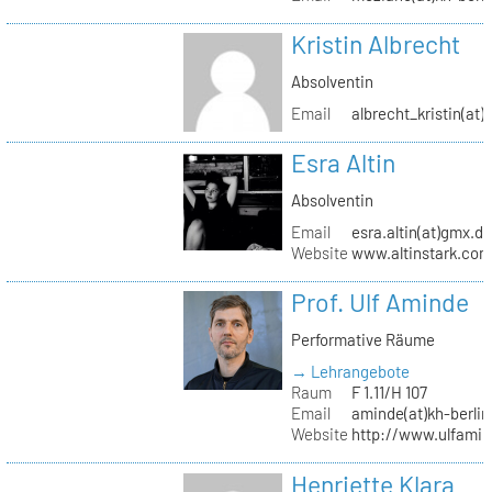
Kristin Albrecht
Absolventin
Email
albrecht_kristin(at
Esra Altin
Absolventin
Email
esra.altin(at)gmx.d
Website
www.altinstark.co
Prof. Ulf Aminde
Performative Räume
→ Lehrangebote
Raum
F 1.11/H 107
Email
aminde(at)kh-berlin
Website
http://www.ulfamin
Henriette Klara