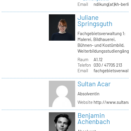
Email
ndikung(at)kh-berli
Juliane
Springsguth
Fachgebietsverwaltung 1:
Malerei, Bildhauerei,
Bühnen- und Kostümbild,
Weiterbildungsstudiengäng
Raum
A1.12
Telefon
030 / 47705 213
Email
fachgebietsverwaltu
Sultan Acar
Absolventin
Website
http://www.sultana
Benjamin
Achenbach