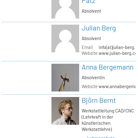
Pätz
Absolvent
Julian Berg
Absolvent
Email
info(at)julian-berg.
Website
www.julian-berg.c
Anna Bergemann
Absolventin
Website
www.annabergema
Björn Bernt
Werkstattleitung CAD/CNC
(Lehrkraft in der
künstlerischen
Werkstattlehre)