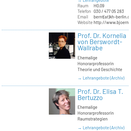
→ Lehrangebote
Raum
H0.09
Telefon
030 / 477 05 283
Email
bernt(at)kh-berlin.d
Website
http://www.bjoernb
Prof. Dr. Kornelia
von Berswordt-
Wallrabe
Ehemalige
Honorarprofessorin
Theorie und Geschichte
→ Lehrangebote (Archiv)
Prof. Dr. Elisa T.
Bertuzzo
Ehemalige
Honorarprofessorin
Raumstrategien
→ Lehrangebote (Archiv)