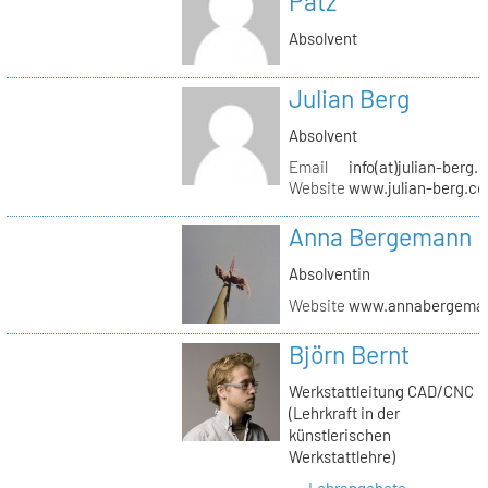
Pätz
Absolvent
Julian Berg
Absolvent
Email
info(at)julian-berg.
Website
www.julian-berg.c
Anna Bergemann
Absolventin
Website
www.annabergema
Björn Bernt
Werkstattleitung CAD/CNC
(Lehrkraft in der
künstlerischen
Werkstattlehre)