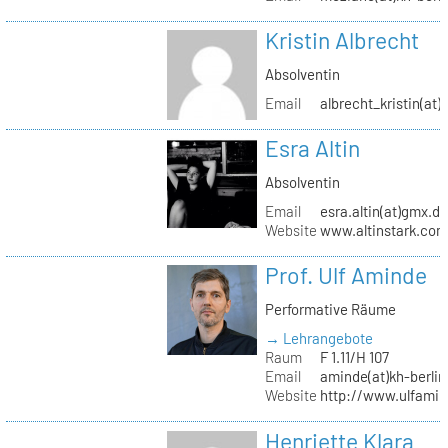
Kristin Albrecht
Absolventin
Email
albrecht_kristin(at
Esra Altin
Absolventin
Email
esra.altin(at)gmx.d
Website
www.altinstark.co
Prof. Ulf Aminde
Performative Räume
→ Lehrangebote
Raum
F 1.11/H 107
Email
aminde(at)kh-berlin
Website
http://www.ulfamin
Henriette Klara