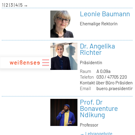
zum
1
2
3
4
5
→
Inhalt
Leonie Baumann
Ehemalige Rektorin
Dr. Angelika
Richter
Präsidentin
Raum
A 0.09a
Telefon
030 / 47705 220
Kontakt über Büro Präsident
Email
buero.praesidentin(
Prof. Dr
Bonaventure
Ndikung
Professor
→ Lehrangebote