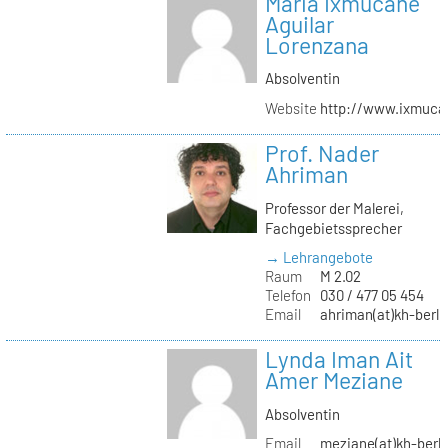
Maria Ixmucané
Aguilar
Lorenzana
Absolventin
Website
http://www.ixmuca
Prof. Nader
Ahriman
Professor der Malerei,
Fachgebietssprecher
→ Lehrangebote
Raum
M 2.02
Telefon
030 / 477 05 454
Email
ahriman(at)kh-berli
Lynda Iman Ait
Amer Meziane
Absolventin
Email
meziane(at)kh-berli