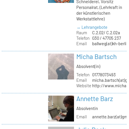
Schneiderei, Vorsitz
Personalrat, (Lehrkraft in
der künstlerischen
Werkstattlehre)
→ Lehrangebote
Raum
C.2.02/ C.2.02a
Telefon
030 / 47705 237
Email
ballweg(at)kh-berlin
Micha Bartsch
Absolvent(in)
Telefon
01778073493
Email
micha.bartsch(at)g
Website
http://www.michaba
Annette Barz
Absolventin
Email
annette.barz(at)gm