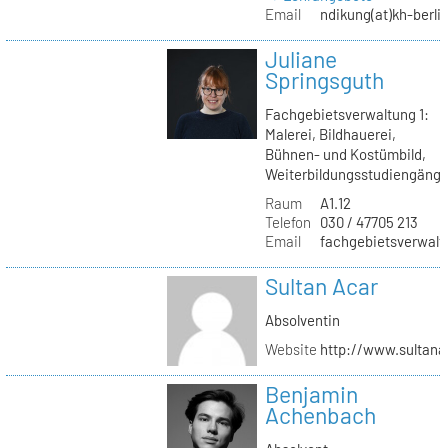
Email
ndikung(at)kh-berli
Juliane
Springsguth
Fachgebietsverwaltung 1:
Malerei, Bildhauerei,
Bühnen- und Kostümbild,
Weiterbildungsstudiengäng
Raum
A1.12
Telefon
030 / 47705 213
Email
fachgebietsverwaltu
Sultan Acar
Absolventin
Website
http://www.sultana
Benjamin
Achenbach