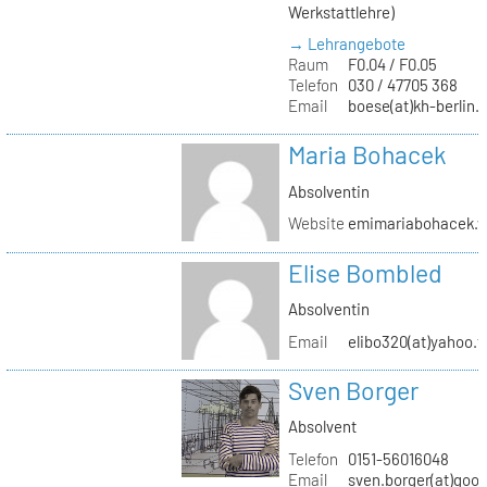
Werkstattlehre)
→ Lehrangebote
Raum
F0.04 / F0.05
Telefon
030 / 47705 368
Email
boese(at)kh-berlin.
Maria Bohacek
Absolventin
Website
emimariabohacek.w
Elise Bombled
Absolventin
Email
elibo320(at)yahoo.f
Sven Borger
Absolvent
Telefon
0151-56016048
Email
sven.borger(at)goo