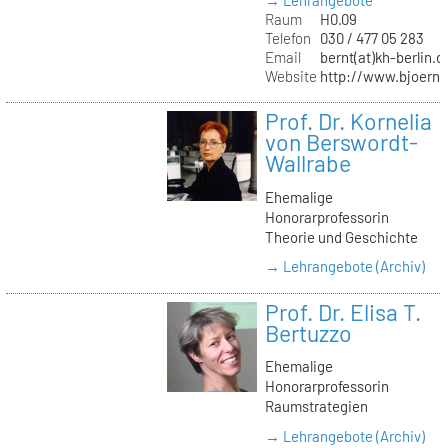
→ Lehrangebote
Raum
H0.09
Telefon
030 / 477 05 283
Email
bernt(at)kh-berlin.d
Website
http://www.bjoernb
Prof. Dr. Kornelia
von Berswordt-
Wallrabe
Ehemalige
Honorarprofessorin
Theorie und Geschichte
→ Lehrangebote (Archiv)
Prof. Dr. Elisa T.
Bertuzzo
Ehemalige
Honorarprofessorin
Raumstrategien
→ Lehrangebote (Archiv)