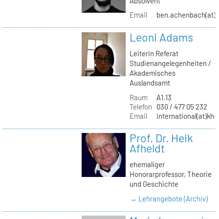
Absolvent
Email
ben.achenbach(at)
Leoni Adams
Leiterin Referat
Studienangelegenheiten /
Akademisches
Auslandsamt
Raum
A1.13
Telefon
030 / 477 05 232
Email
international(at)kh-
Prof. Dr. Heik
Afheldt
ehemaliger
Honorarprofessor, Theorie
und Geschichte
→ Lehrangebote (Archiv)