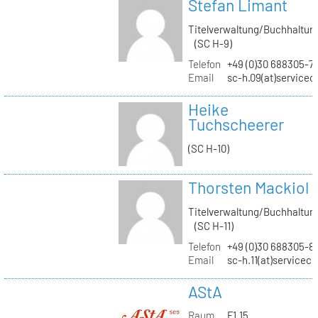
Stefan Limant
Titelverwaltung/Buchhaltun
(SC H-9)
Telefon
+49 (0)30 688305-7
Email
sc-h.09(at)servicec
Heike
Tuchscheerer
(SC H-10)
Thorsten Mackiol
Titelverwaltung/Buchhaltun
(SC H-11)
Telefon
+49 (0)30 688305-8
Email
sc-h.11(at)servicec
AStA
Raum
F1.15