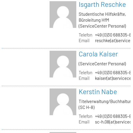
Isgarth Reschke
Studentische Hilfskräfte,
Büroleitung HfM
(ServiceCenter Personal)
Telefon
+49 (0)30 688305-8
Email
reschke(at)service
Carola Kaiser
(ServiceCenter Personal)
Telefon
+49 (0)30 688305-8
Email
kaiser(at)servicece
Kerstin Nabe
Titelverwaltung/Buchhaltun
(SC H-8)
Telefon
+49 (0)30 688305-8
Email
sc-h.08(at)servicec