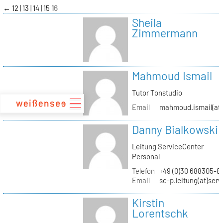
zum
←
12
13
14
15
16
Inhalt
Sheila
Zimmermann
Mahmoud Ismail
Tutor Tonstudio
Email
mahmoud.ismail(at)
Danny Bialkowski
Leitung ServiceCenter
Personal
Telefon
+49 (0)30 688305-8
Email
sc-p.leitung(at)ser
Kirstin
Lorentschk