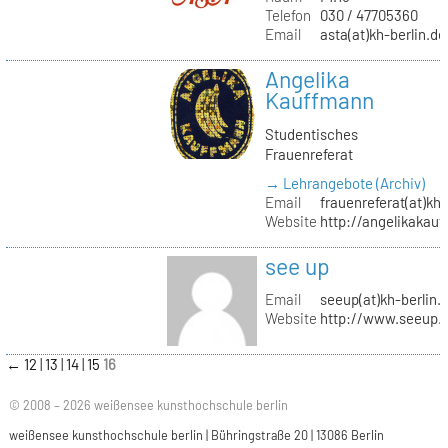
Telefon
030 / 47705360
Email
asta(at)kh-berlin.de
Angelika
Kauffmann
Studentisches
Frauenreferat
→ Lehrangebote (Archiv)
Email
frauenreferat(at)kh-
Website
http://angelikakau
see up
Email
seeup(at)kh-berlin.
Website
http://www.seeup.
←
12
13
14
15
16
© 2008 – 2026 weißensee kunsthochschule berlin
weißensee kunsthochschule berlin | Bühringstraße 20 | 13086 Berlin