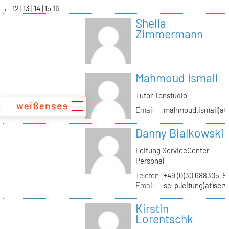
zum
←
12
13
14
15
16
Inhalt
Sheila
Zimmermann
Mahmoud Ismail
Tutor Tonstudio
Email
mahmoud.ismail(at)
Danny Bialkowski
Leitung ServiceCenter
Personal
Telefon
+49 (0)30 688305-8
Email
sc-p.leitung(at)ser
Kirstin
Lorentschk