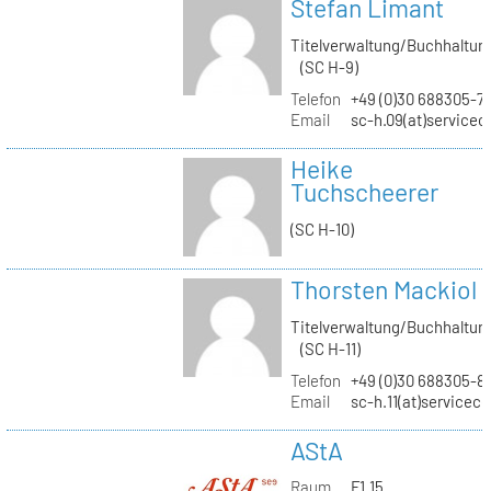
Stefan Limant
Titelverwaltung/Buchhaltun
(SC H-9)
Telefon
+49 (0)30 688305-7
Email
sc-h.09(at)servicec
Heike
Tuchscheerer
(SC H-10)
Thorsten Mackiol
Titelverwaltung/Buchhaltun
(SC H-11)
Telefon
+49 (0)30 688305-8
Email
sc-h.11(at)servicec
AStA
Raum
F1.15