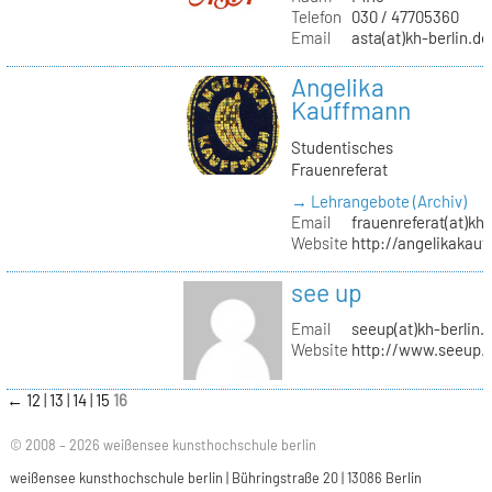
Telefon
030 / 47705360
Email
asta(at)kh-berlin.de
Angelika
Kauffmann
Studentisches
Frauenreferat
→ Lehrangebote (Archiv)
Email
frauenreferat(at)kh-
Website
http://angelikakau
see up
Email
seeup(at)kh-berlin.
Website
http://www.seeup.
←
12
13
14
15
16
© 2008 – 2026 weißensee kunsthochschule berlin
weißensee kunsthochschule berlin | Bühringstraße 20 | 13086 Berlin