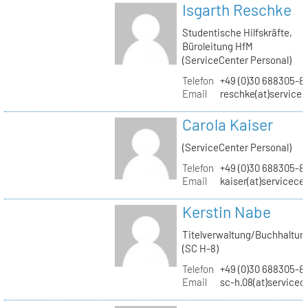
Isgarth Reschke
Studentische Hilfskräfte,
Büroleitung HfM
(ServiceCenter Personal)
Telefon
+49 (0)30 688305-8
Email
reschke(at)service
Carola Kaiser
(ServiceCenter Personal)
Telefon
+49 (0)30 688305-8
Email
kaiser(at)servicece
Kerstin Nabe
Titelverwaltung/Buchhaltun
(SC H-8)
Telefon
+49 (0)30 688305-8
Email
sc-h.08(at)servicec