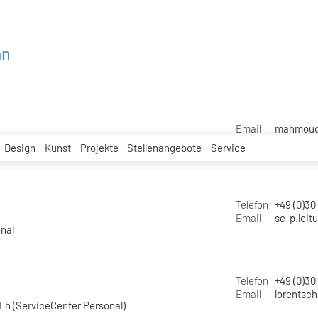
nn
Email
mahmoud.i
Design
Kunst
Projekte
Stellenangebote
Service
Telefon
+49 (0)30
Email
sc-p.leit
nal
Telefon
+49 (0)30
Email
lorentsch
Lh (ServiceCenter Personal)