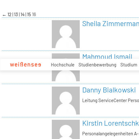
zum
Inhalt
←
12
13
14
15
16
Sheila Zimmerma
Mahmoud Ismail
Hochschule
Studienbewerbung
Studium
Tutor Tonstudio
Danny Bialkowski
Leitung ServiceCenter Perso
Kirstin Lorentschk
Personalangelegenheiten A-