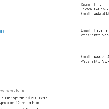
Raum
F1.15
Telefon
030 / 47
Email
asta(at)k
nn
Email
frauenref
Website
http://a
t
Email
seeup(at)
Website
http://w
hochschule berlin
n | Bühringstraße 20 | 13086 Berlin
.praesidentin(at)kh-berlin.de