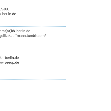
705360
h-berlin.de
erat(at)kh-berlin.de
ngelikakauffmann.tumblr.com/
kh-berlin.de
ww.seeup.de