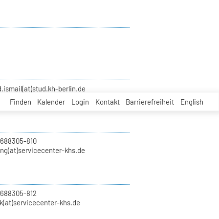
smail(at)stud.kh-berlin.de
Finden
Kalender
Login
Kontakt
Barrierefreiheit
English
 688305-810
ung(at)servicecenter-khs.de
 688305-812
k(at)servicecenter-khs.de