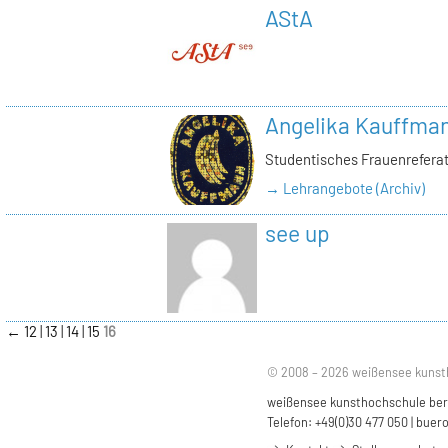
AStA
Angelika Kauffma
Studentisches Frauenrefera
→ Lehrangebote (Archiv)
see up
←
12
13
14
15
16
© 2008 – 2026 weißensee kunst
weißensee kunsthochschule berli
Telefon: +49(0)30 477 050 |
buero