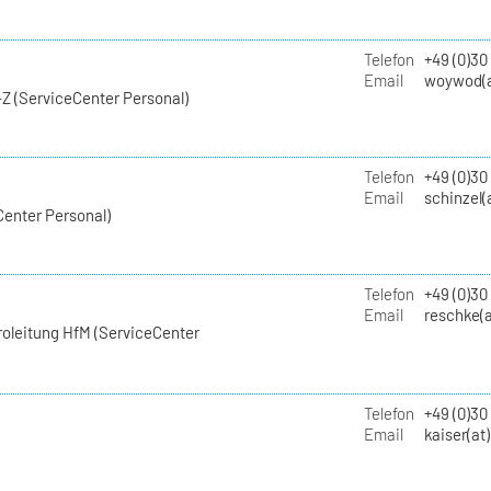
Telefon
+49 (0)30
Email
woywod(a
Z (ServiceCenter Personal)
Telefon
+49 (0)30
Email
schinzel(
Center Personal)
Telefon
+49 (0)3
Email
reschke(a
roleitung HfM (ServiceCenter
Telefon
+49 (0)30
Email
kaiser(at