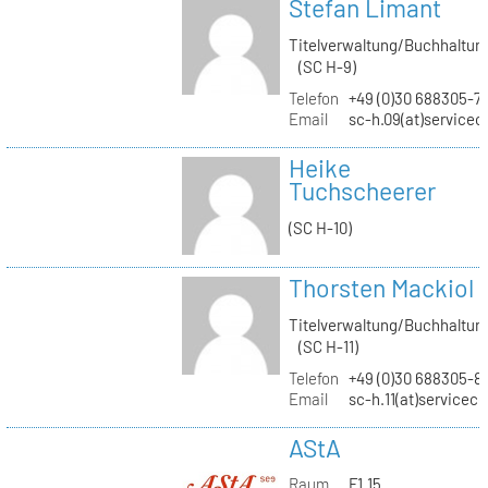
Stefan Limant
Titelverwaltung/Buchhaltun
(SC H-9)
Telefon
+49 (0)30 688305-7
Email
sc-h.09(at)servicec
Heike
Tuchscheerer
(SC H-10)
Thorsten Mackiol
Titelverwaltung/Buchhaltun
(SC H-11)
Telefon
+49 (0)30 688305-8
Email
sc-h.11(at)servicec
AStA
Raum
F1.15