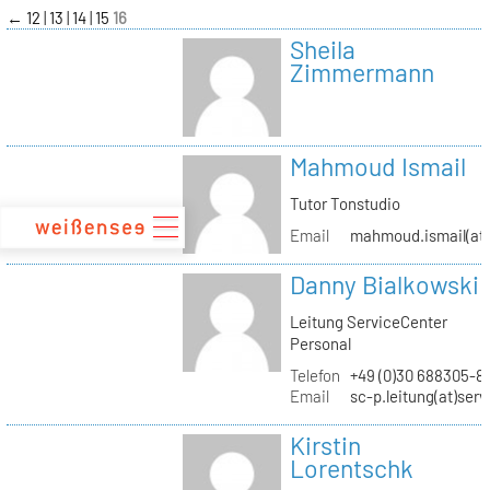
zum
←
12
13
14
15
16
Inhalt
Sheila
Zimmermann
Mahmoud Ismail
Tutor Tonstudio
Email
mahmoud.ismail(at)
Danny Bialkowski
Leitung ServiceCenter
Personal
Telefon
+49 (0)30 688305-8
Email
sc-p.leitung(at)ser
Kirstin
Lorentschk