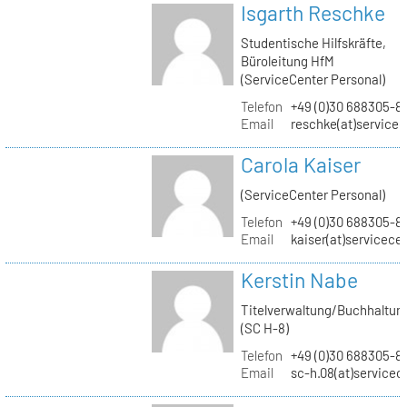
Isgarth Reschke
Studentische Hilfskräfte,
Büroleitung HfM
(ServiceCenter Personal)
Telefon
+49 (0)30 688305-8
Email
reschke(at)service
Carola Kaiser
(ServiceCenter Personal)
Telefon
+49 (0)30 688305-8
Email
kaiser(at)servicece
Kerstin Nabe
Titelverwaltung/Buchhaltun
(SC H-8)
Telefon
+49 (0)30 688305-8
Email
sc-h.08(at)servicec