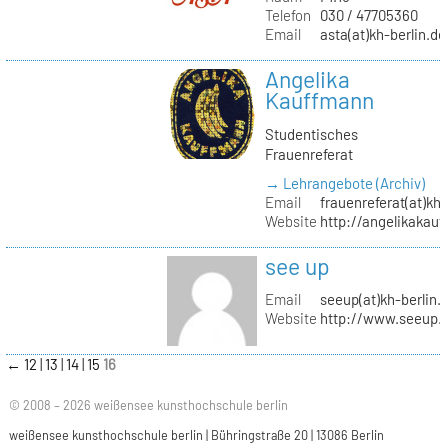
Telefon
030 / 47705360
Email
asta(at)kh-berlin.de
Angelika
Kauffmann
Studentisches
Frauenreferat
→ Lehrangebote (Archiv)
Email
frauenreferat(at)kh-
Website
http://angelikakau
see up
Email
seeup(at)kh-berlin.
Website
http://www.seeup.
←
12
13
14
15
16
© 2008 – 2026 weißensee kunsthochschule berlin
weißensee kunsthochschule berlin | Bühringstraße 20 | 13086 Berlin