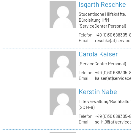
Isgarth Reschke
Studentische Hilfskräfte,
Büroleitung HfM
(ServiceCenter Personal)
Telefon
+49 (0)30 688305-8
Email
reschke(at)service
Carola Kaiser
(ServiceCenter Personal)
Telefon
+49 (0)30 688305-8
Email
kaiser(at)servicece
Kerstin Nabe
Titelverwaltung/Buchhaltun
(SC H-8)
Telefon
+49 (0)30 688305-8
Email
sc-h.08(at)servicec