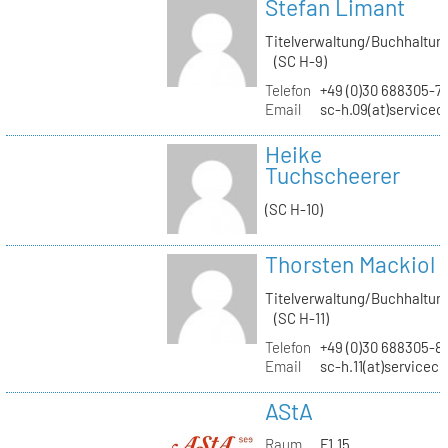
Stefan Limant
Titelverwaltung/Buchhaltun
(SC H-9)
Telefon
+49 (0)30 688305-7
Email
sc-h.09(at)servicec
Heike
Tuchscheerer
(SC H-10)
Thorsten Mackiol
Titelverwaltung/Buchhaltun
(SC H-11)
Telefon
+49 (0)30 688305-8
Email
sc-h.11(at)servicec
AStA
Raum
F1.15