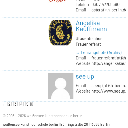
Telefon
030 / 47705360
Email
asta(at)kh-berlin.de
Angelika
Kauffmann
Studentisches
Frauenreferat
→ Lehrangebote (Archiv)
Email
frauenreferat(at)kh-
Website
http://angelikakau
see up
Email
seeup(at)kh-berlin.
Website
http://www.seeup.
←
12
13
14
15
16
© 2008 – 2026 weißensee kunsthochschule berlin
weißensee kunsthochschule berlin | Bühringstraße 20 | 13086 Berlin