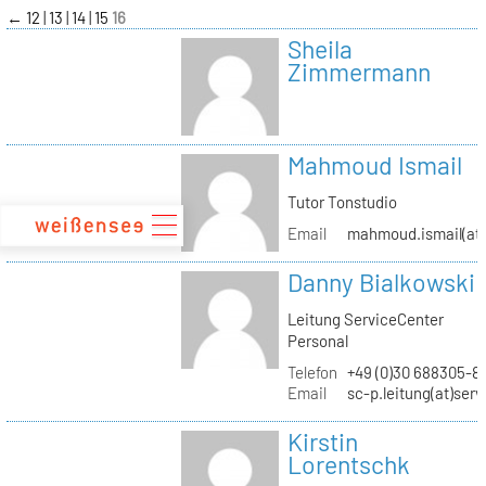
zum
←
12
13
14
15
16
Inhalt
Sheila
Zimmermann
Mahmoud Ismail
Tutor Tonstudio
Email
mahmoud.ismail(at)
Danny Bialkowski
Leitung ServiceCenter
Personal
Telefon
+49 (0)30 688305-8
Email
sc-p.leitung(at)ser
Kirstin
Lorentschk