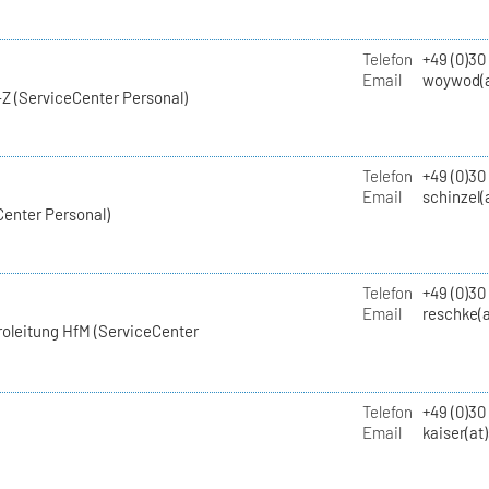
Telefon
+49 (0)30
Email
woywod(a
Z (ServiceCenter Personal)
Telefon
+49 (0)30
Email
schinzel(
Center Personal)
Telefon
+49 (0)3
Email
reschke(a
roleitung HfM (ServiceCenter
Telefon
+49 (0)30
Email
kaiser(at