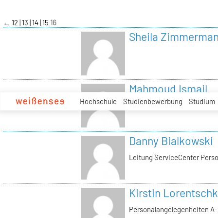
zum
Inhalt
←
12
13
14
15
16
Sheila Zimmerma
Mahmoud Ismail
Hochschule
Studienbewerbung
Studium
Tutor Tonstudio
Danny Bialkowski
Leitung ServiceCenter Perso
Kirstin Lorentschk
Personalangelegenheiten A-