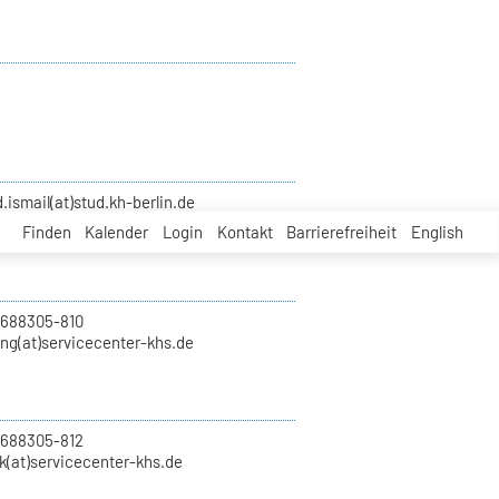
smail(at)stud.kh-berlin.de
Finden
Kalender
Login
Kontakt
Barrierefreiheit
English
 688305-810
ung(at)servicecenter-khs.de
 688305-812
k(at)servicecenter-khs.de