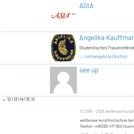
AStA
Angelika Kauffma
Studentisches Frauenrefera
→ Lehrangebote (Archiv)
see up
←
12
13
14
15
16
© 2008 – 2026 weißensee kunst
weißensee kunsthochschule berli
Telefon: +49(0)30 477 050 |
buero