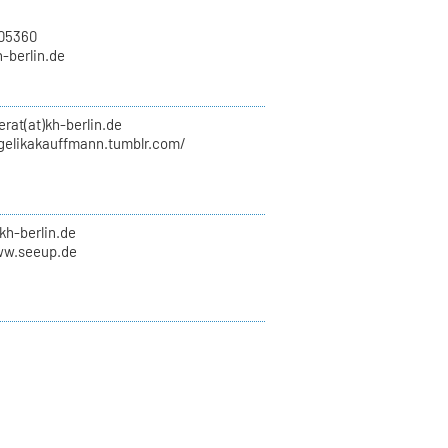
705360
h-berlin.de
erat(at)kh-berlin.de
ngelikakauffmann.tumblr.com/
kh-berlin.de
ww.seeup.de