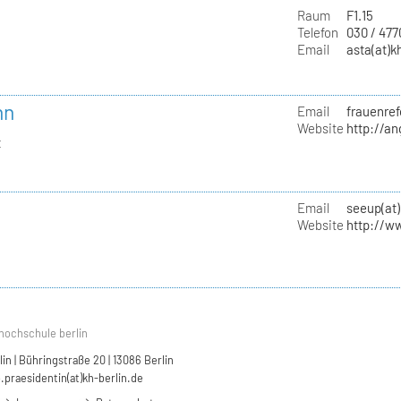
Raum
F1.15
Telefon
030 / 47
Email
asta(at)k
nn
Email
frauenref
Website
http://a
t
Email
seeup(at)
Website
http://w
hochschule berlin
n | Bühringstraße 20 | 13086 Berlin
.praesidentin(at)kh-berlin.de