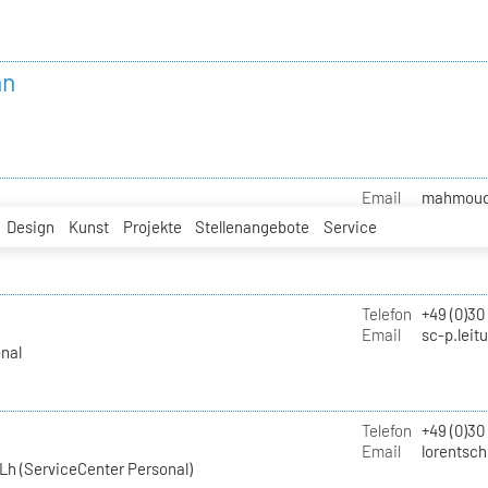
nn
Email
mahmoud.i
Design
Kunst
Projekte
Stellenangebote
Service
Telefon
+49 (0)30
Email
sc-p.leit
nal
Telefon
+49 (0)30
Email
lorentsch
Lh (ServiceCenter Personal)