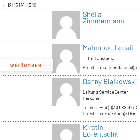
zum
←
12
13
14
15
16
Inhalt
Sheila
Zimmermann
Mahmoud Ismail
Tutor Tonstudio
Email
mahmoud.ismail(at)
Danny Bialkowski
Leitung ServiceCenter
Personal
Telefon
+49 (0)30 688305-8
Email
sc-p.leitung(at)ser
Kirstin
Lorentschk