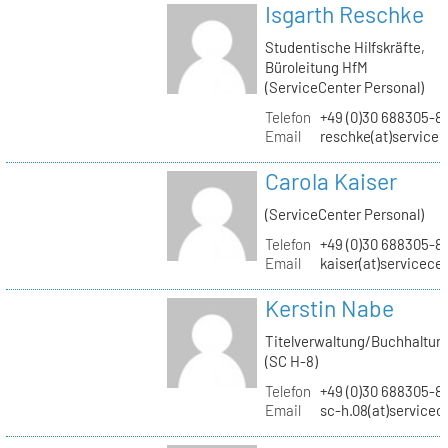
Isgarth Reschke
Studentische Hilfskräfte,
Büroleitung HfM
(ServiceCenter Personal)
Telefon
+49 (0)30 688305-8
Email
reschke(at)service
Carola Kaiser
(ServiceCenter Personal)
Telefon
+49 (0)30 688305-8
Email
kaiser(at)servicece
Kerstin Nabe
Titelverwaltung/Buchhaltun
(SC H-8)
Telefon
+49 (0)30 688305-8
Email
sc-h.08(at)servicec