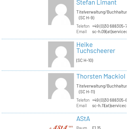
Stefan Limant
Titelverwaltung/Buchhaltun
(SC H-9)
Telefon
+49 (0)30 688305-7
Email
sc-h.09(at)servicec
Heike
Tuchscheerer
(SC H-10)
Thorsten Mackiol
Titelverwaltung/Buchhaltun
(SC H-11)
Telefon
+49 (0)30 688305-8
Email
sc-h.11(at)servicec
AStA
Raum
F1.15