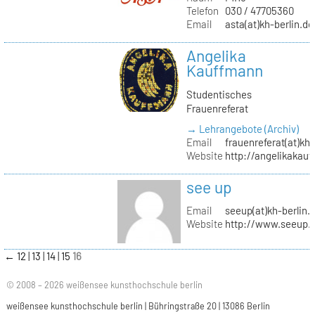
Telefon
030 / 47705360
Email
asta(at)kh-berlin.de
Angelika
Kauffmann
Studentisches
Frauenreferat
→ Lehrangebote (Archiv)
Email
frauenreferat(at)kh-
Website
http://angelikakau
see up
Email
seeup(at)kh-berlin.
Website
http://www.seeup.
←
12
13
14
15
16
© 2008 – 2026 weißensee kunsthochschule berlin
weißensee kunsthochschule berlin | Bühringstraße 20 | 13086 Berlin