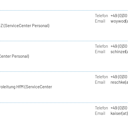
Telefon
+49 (0)30
Email
woywod(a
Z (ServiceCenter Personal)
Telefon
+49 (0)30
Email
schinzel(
Center Personal)
Telefon
+49 (0)3
Email
reschke(a
roleitung HfM (ServiceCenter
Telefon
+49 (0)30
Email
kaiser(at