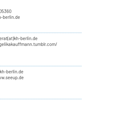
705360
h-berlin.de
erat(at)kh-berlin.de
ngelikakauffmann.tumblr.com/
kh-berlin.de
ww.seeup.de