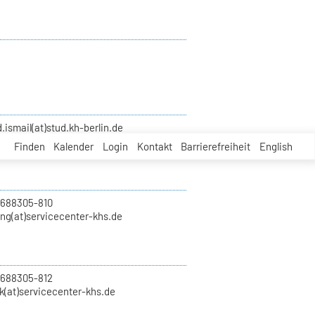
smail(at)stud.kh-berlin.de
Finden
Kalender
Login
Kontakt
Barrierefreiheit
English
 688305-810
ung(at)servicecenter-khs.de
 688305-812
k(at)servicecenter-khs.de