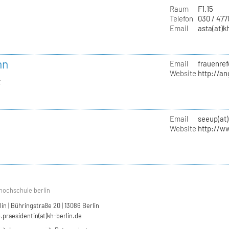
Raum
F1.15
Telefon
030 / 47
Email
asta(at)k
nn
Email
frauenref
Website
http://a
t
Email
seeup(at)
Website
http://w
hochschule berlin
n | Bühringstraße 20 | 13086 Berlin
.praesidentin(at)kh-berlin.de