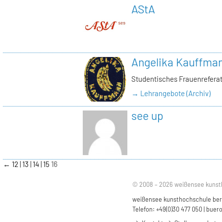
AStA
Angelika Kauffma
Studentisches Frauenrefera
→ Lehrangebote (Archiv)
see up
←
12
13
14
15
16
© 2008 – 2026 weißensee kunst
weißensee kunsthochschule berli
Telefon: +49(0)30 477 050 |
buero