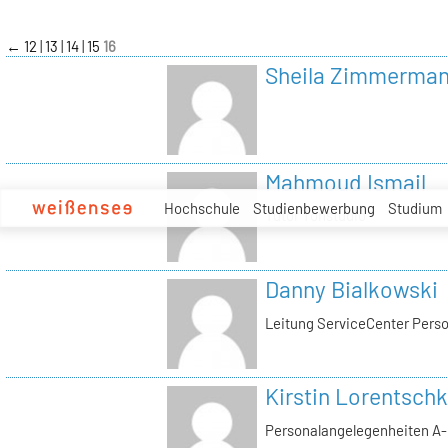
zum
Inhalt
←
12
13
14
15
16
Sheila Zimmerma
Mahmoud Ismail
Hochschule
Studienbewerbung
Studium
Tutor Tonstudio
Danny Bialkowski
Leitung ServiceCenter Perso
Kirstin Lorentschk
Personalangelegenheiten A-