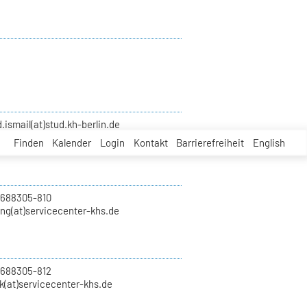
smail(at)stud.kh-berlin.de
Finden
Kalender
Login
Kontakt
Barrierefreiheit
English
 688305-810
ung(at)servicecenter-khs.de
 688305-812
k(at)servicecenter-khs.de