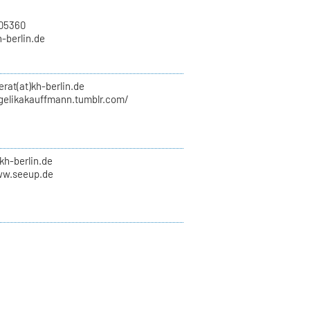
705360
h-berlin.de
erat(at)kh-berlin.de
ngelikakauffmann.tumblr.com/
kh-berlin.de
ww.seeup.de