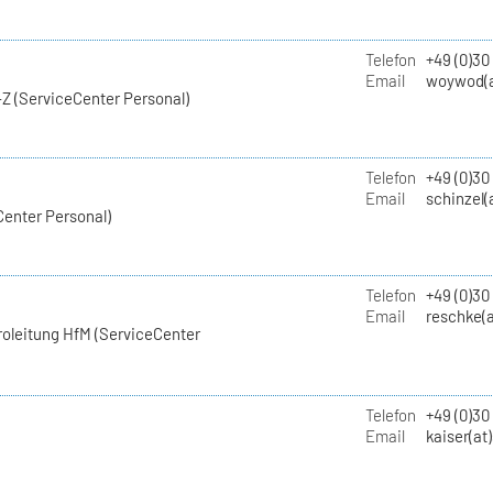
Telefon
+49 (0)30
Email
woywod(a
Z (ServiceCenter Personal)
Telefon
+49 (0)30
Email
schinzel(
Center Personal)
Telefon
+49 (0)3
Email
reschke(a
roleitung HfM (ServiceCenter
Telefon
+49 (0)30
Email
kaiser(at