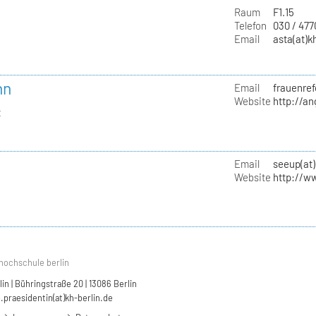
Raum
F1.15
Telefon
030 / 47
Email
asta(at)k
nn
Email
frauenref
Website
http://a
t
Email
seeup(at)
Website
http://w
hochschule berlin
n | Bühringstraße 20 | 13086 Berlin
.praesidentin(at)kh-berlin.de