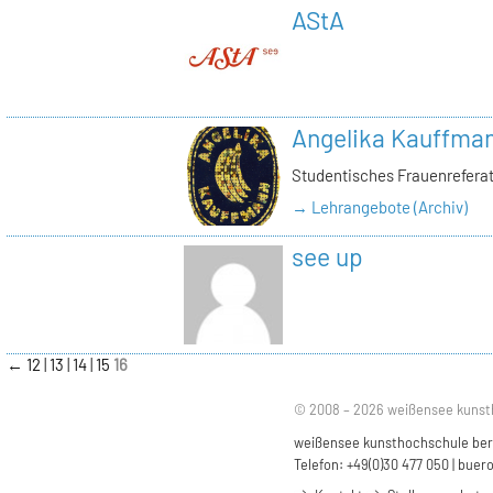
AStA
Angelika Kauffma
Studentisches Frauenrefera
→ Lehrangebote (Archiv)
see up
←
12
13
14
15
16
© 2008 – 2026 weißensee kunst
weißensee kunsthochschule berli
Telefon: +49(0)30 477 050 |
buero