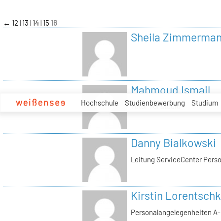
zum
Inhalt
←
12
13
14
15
16
Sheila Zimmerma
Mahmoud Ismail
Hochschule
Studienbewerbung
Studium
Tutor Tonstudio
Danny Bialkowski
Leitung ServiceCenter Perso
Kirstin Lorentschk
Personalangelegenheiten A-