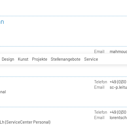
nn
Email
mahmoud.i
Design
Kunst
Projekte
Stellenangebote
Service
Telefon
+49 (0)30
Email
sc-p.leit
nal
Telefon
+49 (0)30
Email
lorentsch
Lh (ServiceCenter Personal)