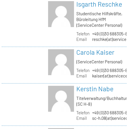
Isgarth Reschke
Studentische Hilfskräfte,
Büroleitung HfM
(ServiceCenter Personal)
Telefon
+49 (0)30 688305-8
Email
reschke(at)service
Carola Kaiser
(ServiceCenter Personal)
Telefon
+49 (0)30 688305-8
Email
kaiser(at)servicece
Kerstin Nabe
Titelverwaltung/Buchhaltun
(SC H-8)
Telefon
+49 (0)30 688305-8
Email
sc-h.08(at)servicec