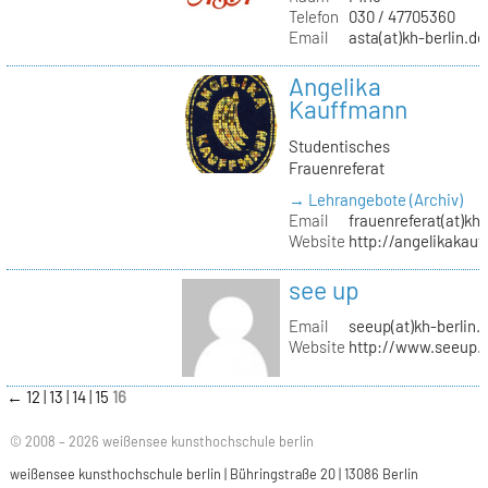
Telefon
030 / 47705360
Email
asta(at)kh-berlin.de
Angelika
Kauffmann
Studentisches
Frauenreferat
→ Lehrangebote (Archiv)
Email
frauenreferat(at)kh-
Website
http://angelikakau
see up
Email
seeup(at)kh-berlin.
Website
http://www.seeup.
←
12
13
14
15
16
© 2008 – 2026 weißensee kunsthochschule berlin
weißensee kunsthochschule berlin | Bühringstraße 20 | 13086 Berlin