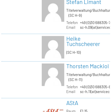
Stefan Limant
Titelverwaltung/Buchhaltun
(SC H-9)
Telefon
+49 (0)30 688305-7
Email
sc-h.09(at)servicec
Heike
Tuchscheerer
(SC H-10)
Thorsten Mackiol
Titelverwaltung/Buchhaltun
(SC H-11)
Telefon
+49 (0)30 688305-8
Email
sc-h.11(at)servicec
AStA
Raum
F1.15