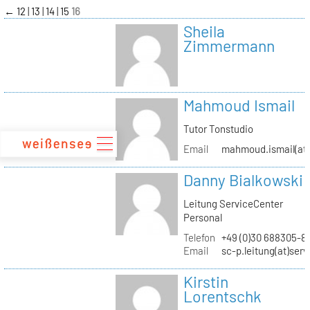
zum
←
12
13
14
15
16
Inhalt
Sheila
Zimmermann
Mahmoud Ismail
Tutor Tonstudio
Email
mahmoud.ismail(at)
Danny Bialkowski
Leitung ServiceCenter
Personal
Telefon
+49 (0)30 688305-8
Email
sc-p.leitung(at)ser
Kirstin
Lorentschk