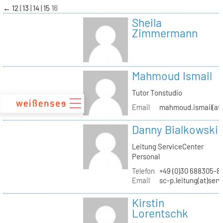
zum
←
12
13
14
15
16
Inhalt
Sheila
Zimmermann
Mahmoud Ismail
Tutor Tonstudio
Email
mahmoud.ismail(at)
Danny Bialkowski
Leitung ServiceCenter
Personal
Telefon
+49 (0)30 688305-8
Email
sc-p.leitung(at)ser
Kirstin
Lorentschk