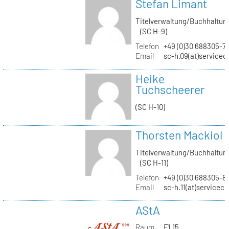
Stefan Limant
Titelverwaltung/Buchhaltun
(SC H-9)
Telefon
+49 (0)30 688305-7
Email
sc-h.09(at)servicec
Heike
Tuchscheerer
(SC H-10)
Thorsten Mackiol
Titelverwaltung/Buchhaltun
(SC H-11)
Telefon
+49 (0)30 688305-8
Email
sc-h.11(at)servicec
AStA
Raum
F1.15