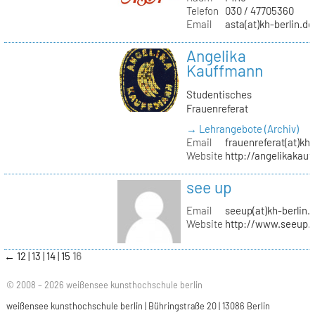
Telefon
030 / 47705360
Email
asta(at)kh-berlin.de
Angelika
Kauffmann
Studentisches
Frauenreferat
→ Lehrangebote (Archiv)
Email
frauenreferat(at)kh-
Website
http://angelikakau
see up
Email
seeup(at)kh-berlin.
Website
http://www.seeup.
←
12
13
14
15
16
© 2008 – 2026 weißensee kunsthochschule berlin
weißensee kunsthochschule berlin | Bühringstraße 20 | 13086 Berlin