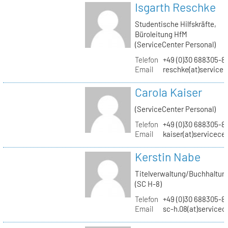
Isgarth Reschke
Studentische Hilfskräfte,
Büroleitung HfM
(ServiceCenter Personal)
Telefon
+49 (0)30 688305-8
Email
reschke(at)service
Carola Kaiser
(ServiceCenter Personal)
Telefon
+49 (0)30 688305-8
Email
kaiser(at)servicece
Kerstin Nabe
Titelverwaltung/Buchhaltun
(SC H-8)
Telefon
+49 (0)30 688305-8
Email
sc-h.08(at)servicec