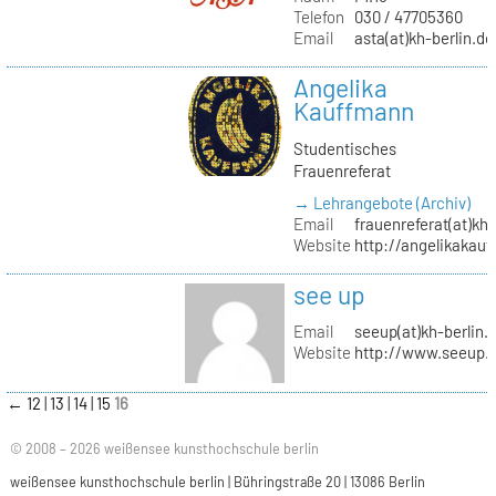
Telefon
030 / 47705360
Email
asta(at)kh-berlin.de
Angelika
Kauffmann
Studentisches
Frauenreferat
→ Lehrangebote (Archiv)
Email
frauenreferat(at)kh-
Website
http://angelikakau
see up
Email
seeup(at)kh-berlin.
Website
http://www.seeup.
←
12
13
14
15
16
© 2008 – 2026 weißensee kunsthochschule berlin
weißensee kunsthochschule berlin | Bühringstraße 20 | 13086 Berlin