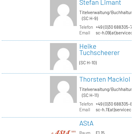
Stefan Limant
Titelverwaltung/Buchhaltun
(SC H-9)
Telefon
+49 (0)30 688305-7
Email
sc-h.09(at)servicec
Heike
Tuchscheerer
(SC H-10)
Thorsten Mackiol
Titelverwaltung/Buchhaltun
(SC H-11)
Telefon
+49 (0)30 688305-8
Email
sc-h.11(at)servicec
AStA
Raum
F1.15