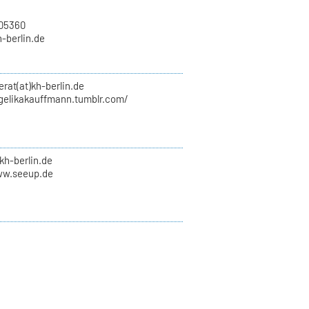
705360
h-berlin.de
erat(at)kh-berlin.de
ngelikakauffmann.tumblr.com/
kh-berlin.de
ww.seeup.de