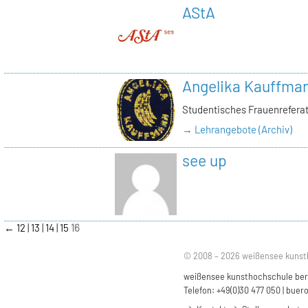
AStA
Angelika Kauffma
Studentisches Frauenrefera
→ Lehrangebote (Archiv)
see up
←
12
13
14
15
16
© 2008 – 2026 weißensee kunst
weißensee kunsthochschule berli
Telefon: +49(0)30 477 050 |
buero