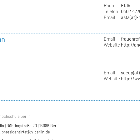
Raum
F1.15
Telefon
030 / 47
Email
asta(at)k
nn
Email
frauenref
Website
http://a
t
Email
seeup(at)
Website
http://w
hochschule berlin
n | Bühringstraße 20 | 13086 Berlin
.praesidentin(at)kh-berlin.de