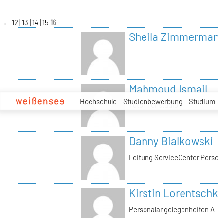
zum
Inhalt
←
12
13
14
15
16
Sheila Zimmerma
Mahmoud Ismail
Hochschule
Studienbewerbung
Studium
Tutor Tonstudio
Danny Bialkowski
Leitung ServiceCenter Perso
Kirstin Lorentschk
Personalangelegenheiten A-