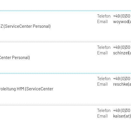
Telefon
+49 (0)30
Email
woywod(a
Z (ServiceCenter Personal)
Telefon
+49 (0)30
Email
schinzel(
Center Personal)
Telefon
+49 (0)3
Email
reschke(a
roleitung HfM (ServiceCenter
Telefon
+49 (0)30
Email
kaiser(at