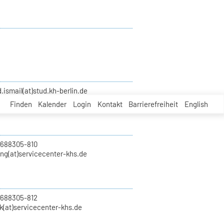
smail(at)stud.kh-berlin.de
Finden
Kalender
Login
Kontakt
Barrierefreiheit
English
 688305-810
ung(at)servicecenter-khs.de
 688305-812
k(at)servicecenter-khs.de