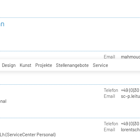
nn
Email
mahmoud.i
Design
Kunst
Projekte
Stellenangebote
Service
Telefon
+49 (0)30
Email
sc-p.leit
nal
Telefon
+49 (0)30
Email
lorentsch
Lh (ServiceCenter Personal)