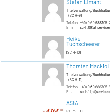
Stefan Limant
Titelverwaltung/Buchhaltun
(SC H-9)
Telefon
+49 (0)30 688305-7
Email
sc-h.09(at)servicec
Heike
Tuchscheerer
(SC H-10)
Thorsten Mackiol
Titelverwaltung/Buchhaltun
(SC H-11)
Telefon
+49 (0)30 688305-8
Email
sc-h.11(at)servicec
AStA
Raum
F1.15