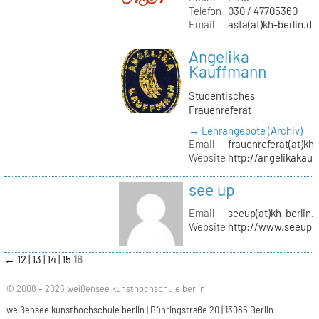
Telefon
030 / 47705360
Email
asta(at)kh-berlin.de
Angelika
Kauffmann
Studentisches
Frauenreferat
→ Lehrangebote (Archiv)
Email
frauenreferat(at)kh-
Website
http://angelikakau
see up
Email
seeup(at)kh-berlin.
Website
http://www.seeup.
←
12
13
14
15
16
© 2008 – 2026 weißensee kunsthochschule berlin
weißensee kunsthochschule berlin | Bühringstraße 20 | 13086 Berlin