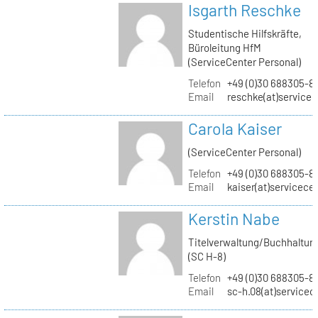
Isgarth Reschke
Studentische Hilfskräfte,
Büroleitung HfM
(ServiceCenter Personal)
Telefon
+49 (0)30 688305-8
Email
reschke(at)service
Carola Kaiser
(ServiceCenter Personal)
Telefon
+49 (0)30 688305-8
Email
kaiser(at)servicece
Kerstin Nabe
Titelverwaltung/Buchhaltun
(SC H-8)
Telefon
+49 (0)30 688305-8
Email
sc-h.08(at)servicec