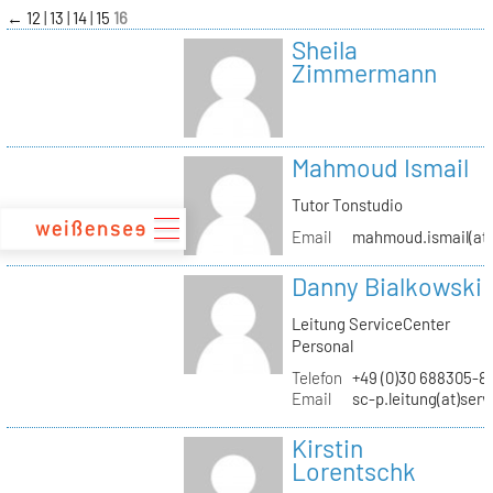
zum
←
12
13
14
15
16
Inhalt
Sheila
Zimmermann
Mahmoud Ismail
Tutor Tonstudio
Email
mahmoud.ismail(at)
Danny Bialkowski
Leitung ServiceCenter
Personal
Telefon
+49 (0)30 688305-8
Email
sc-p.leitung(at)ser
Kirstin
Lorentschk